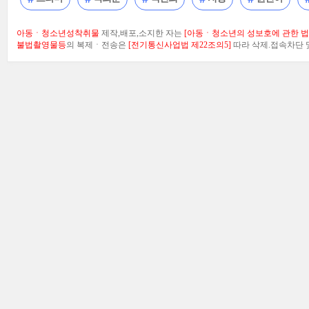
아동ㆍ청소년성착취물
제작,배포,소지한 자는
[아동ㆍ청소년의 성보호에 관한 법률
불법촬영물등
의 복제ㆍ전송은
[전기통신사업법 제22조의5]
따라 삭제.접속차단 및