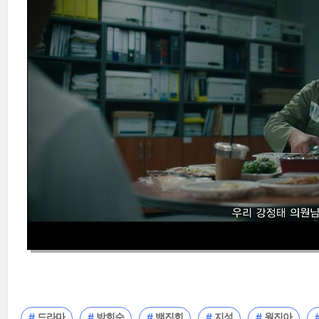
드라마
박희순
백진희
지성
원진아