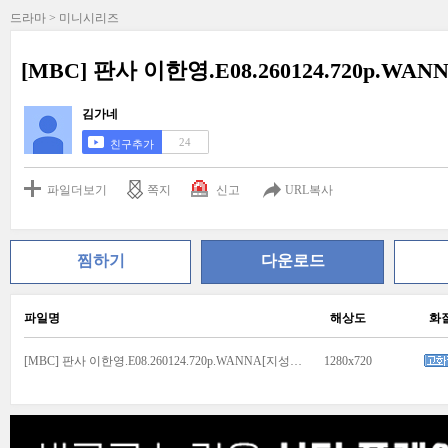
드라마 > 미니시리즈
[MBC] 판사 이한영.E08.260124.720p.WAN
김가네
24
친구추가
파일더보기
쪽지
신고
URL복사
찜하기
다운로드
파일명
해상도
화
[MBC] 판사 이한영.E08.260124.720p.WANNA[지성, 원진아].mp4
1280x720