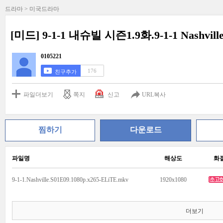
드라마 > 미국드라마
[미드] 9-1-1 내슈빌 시즌1.9화.9-1-1 Nashvil
0105221
176
친구추가
파일더보기
쪽지
신고
URL복사
찜하기
다운로드
파일명
해상도
화
9-1-1.Nashville.S01E09.1080p.x265-ELiTE.mkv
1920x1080
더보기