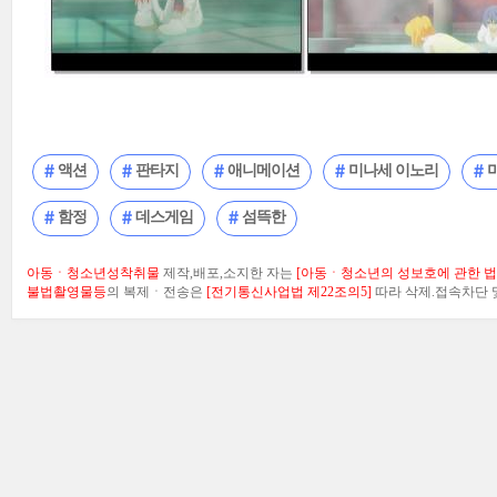
액션
판타지
애니메이션
미나세 이노리
함정
데스게임
섬뜩한
아동ㆍ청소년성착취물
제작,배포,소지한 자는
[아동ㆍ청소년의 성보호에 관한 법률
불법촬영물등
의 복제ㆍ전송은
[전기통신사업법 제22조의5]
따라 삭제.접속차단 및