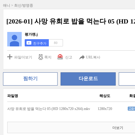
애니 > 최신/방영중
[2026-01] 사망 유희로 밥을 먹는다 05 (HD 128
평가맨.j
80
친구추가
파일더보기
쪽지
신고
URL복사
찜하기
다운로드
파일명
해상도
화
사망 유희로 밥을 먹는다 05 (HD 1280x720 x264).mkv
1280x720
더보기