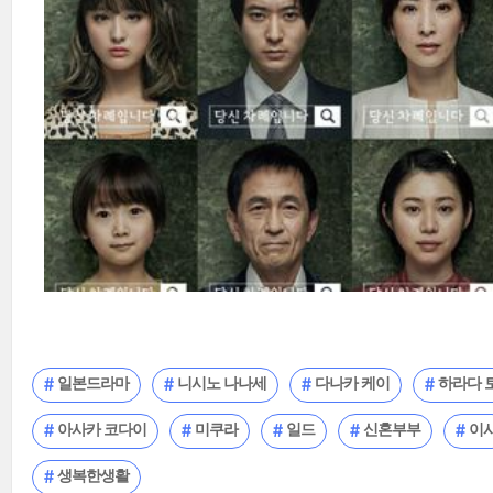
일본드라마
니시노 나나세
다나카 케이
하라다 
아사카 코다이
미쿠라
일드
신혼부부
이
생복한생활