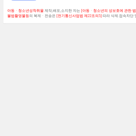
아동ㆍ청소년성착취물
제작,배포,소지한 자는
[아동ㆍ청소년의 성보호에 관한 법률
불법촬영물등
의 복제ㆍ전송은
[전기통신사업법 제22조의5]
따라 삭제.접속차단 및