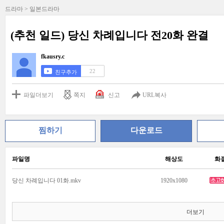
드라마 > 일본드라마
(추천 일드) 당신 차례입니다 전20화 완결
fkausry.c
22
친구추가
파일더보기
쪽지
신고
URL복사
찜하기
다운로드
파일명
해상도
화
당신 차례입니다 01화.mkv
1920x1080
더보기