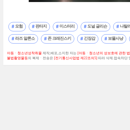
모험
판타지
미스터리
도널 글리슨
나탈리
라즈 알론소
존 크래진스키
긴장감
보물사냥
아동ㆍ청소년성착취물
제작,배포,소지한 자는
[아동ㆍ청소년의 성보호에 관한 법률
불법촬영물등
의 복제ㆍ전송은
[전기통신사업법 제22조의5]
따라 삭제.접속차단 및