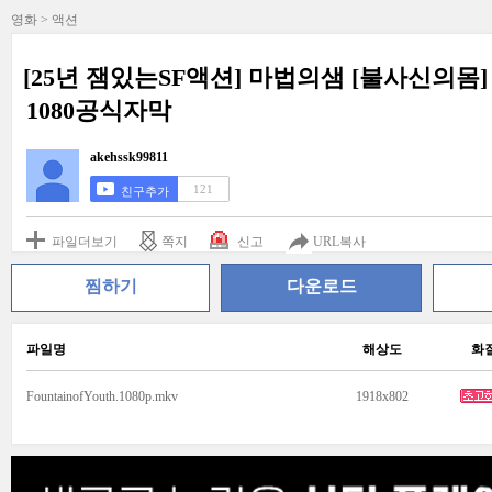
영화 > 액션
[25년 잼있는SF액션] 마법의샘 [불사신의몸
1080공식자막
akehssk99811
121
친구추가
파일더보기
쪽지
신고
URL복사
찜하기
다운로드
파일명
해상도
화
FountainofYouth.1080p.mkv
1918x802