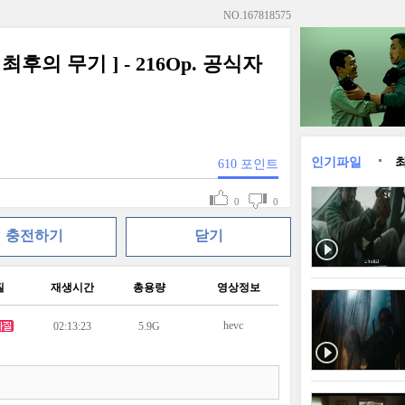
NO.
167818575
후의 무기 ] - 216Op. 공식자
인기파일
610
포인트
0
0
충전하기
닫기
질
재생시간
총용량
영상정보
hevc
02:13:23
5.9G