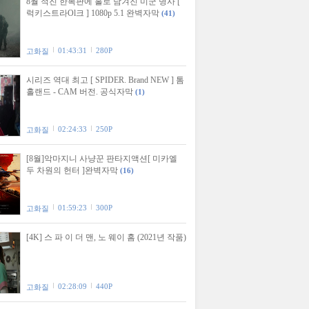
8월 적진 한복판에 홀로 남겨진 미군 병사 [
럭키스트라Ol크 ] 1080p 5.1 완벽자막
(41)
01:43:31
280P
고화질
시리즈 역대 최고 [ SPIDER. Brand NEW ] 톰
홀랜드 - CAM 버전. 공식자막
(1)
02:24:33
250P
고화질
[8월]악마지니 사냥꾼 판타지액션[ 미카엘
두 차원의 헌터 ]완벽자막
(16)
01:59:23
300P
고화질
[4K] 스 파 이 더 맨, 노 웨이 홈 (2021년 작품)
02:28:09
440P
고화질