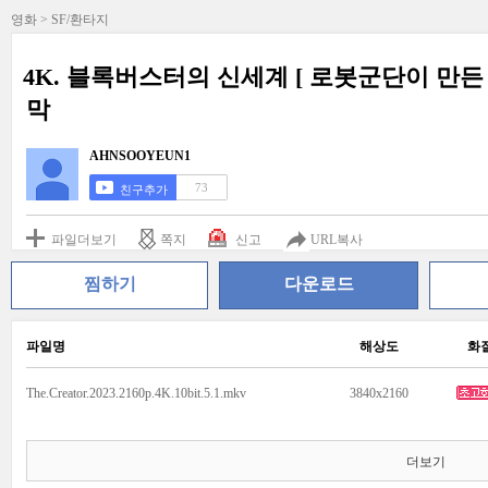
영화 > SF/환타지
4K. 블록버스터의 신세계 [ 로봇군단이 만든 최
막
AHNSOOYEUN1
73
친구추가
파일더보기
쪽지
신고
URL복사
찜하기
다운로드
파일명
해상도
화
The.Creator.2023.2160p.4K.10bit.5.1.mkv
3840x2160
더보기