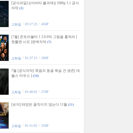
[공식파일] ((아바타 불과재)) 1080p 5.1 공식
자막
(2)
03:17:25
450P
고화질
[7월] 존트라볼타 1.3.0.0억 그림을 훔쳐라 [
젠틀맨 시프 ]완벽자막
(7)
01:37:15
290P
고화질
7월 [공식자막] 죽음의 동굴 목숨 건 생존[ 데
블스 마우스 ]
(54)
01:40:02
270P
고화질
[보자] 태양은 움직이지 않는다 11월
(11)
01:51:02
320P
고화질