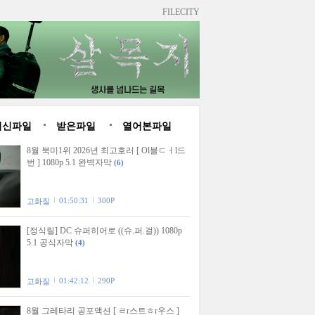
FILECITY
최신파일
받은파일
열어본파일
8월 북미1위 2026년 최고호러 [ Ol블ㄷㅓl드
번 ] 1080p 5.1 완벽자막
(6)
01:50:31
300P
고화질
[정식릴] DC 슈퍼히어로 ((슈.퍼.걸)) 1080p
5.1 공식자막
(4)
01:42:12
290P
고화질
8월 그레타리 공포액션 [ ㄹr스트ㅎr우스 ]