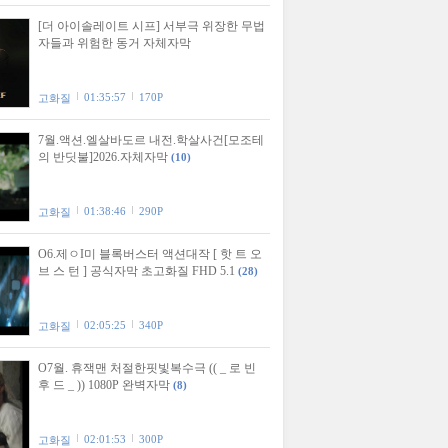
[더 아이솔레이트 시프] 서부극 위장한 무법
자들과 위험한 동거 자체자막
01:35:57
170P
고화질
7월.액션.엘살바도르 내전.학살사건[모조테
의 반딧불]2026.자체자막
(10)
01:38:46
290P
고화질
O6.제ㅇI미 블록버스터 액션대작 [ 핫 트 오
브 스 턴 ] 공식자막 초고화질 FHD 5.1
(28)
02:05:25
340P
고화질
O7월. 휴잭맨 처절한핏빛복수극 (( _ 로 빈
후 드 _ )) 1080P 완벽자막
(8)
02:01:53
300P
고화질