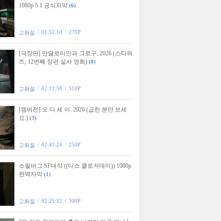
1080p 5.1 공식자막
(6)
01:52:10
270P
고화질
[극장판] 만달로리안과 그로구. 2026 (스타워
즈, 12번째 장편 실사 영화)
(8)
02:11:58
310P
고화질
[캠버전] 오 디 세 이. 2026 (급한 분만 보세
요.)
(3)
02:45:24
250P
고화질
스필버그 SF대작 ((디스 클로저데이)) 1080p
완벽자막
(1)
02:25:32
300P
고화질