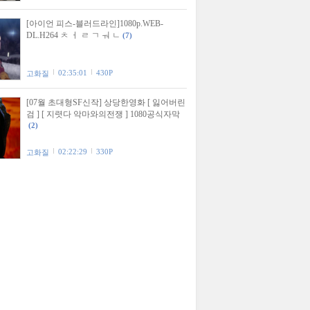
[아이언 피스-블러드라인]1080p.WEB-
DL.H264 ㅊ ㅓ ㄹ ㄱ ㅝ ㄴ
(7)
02:35:01
430P
고화질
[07월 초대형SF신작] 상당한영화 [ 잃어버린
검 ] [ 지렷다 악마와의전쟁 ] 1080공식자막
(2)
02:22:29
330P
고화질