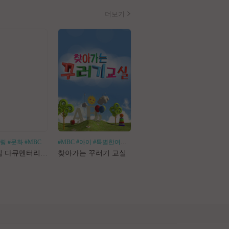
더보기
힐링
#문화
#MBC
#MBC
#아이
#특별한여행
#어린이체험
#나혼산
#1인가구
#1인가정
#독
로드트립 다큐멘터리 마사지로드
찾아가는 꾸러기 교실
나 혼자 산다