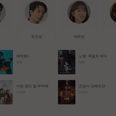
조인성
박은빈
베테랑2
노량: 죽음의 바다
영화
영화
이번 생도 잘 부탁해
군검사 도베르만
드라마
드라마