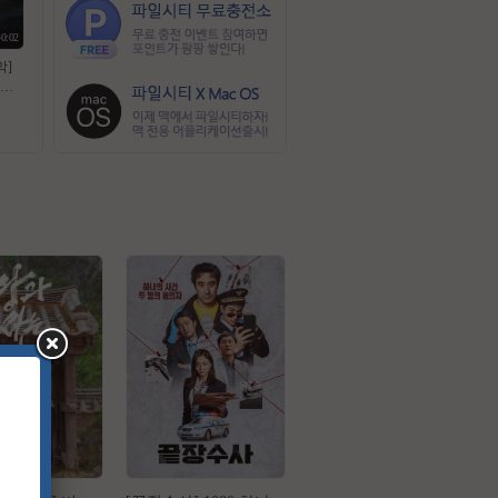
40:02
막]
 목
 데블