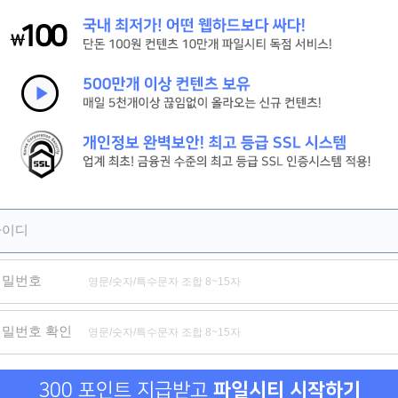
[신현준, 김병만] 현 상 수 배. 2026 (도플갱어 공조 코미디)
[살목지] 절대 살아서 못 나간다 저수지의 끔찍한 비밀
[짱구] HD 서울 하늘 아래서 꿈을 쫓는 짱구의 뜨거운 성장 기록
제휴
제휴
제휴
아이디
비밀번호
부전자전
음담패설
세트업
비밀번호 확인
300 포인트 지급받고
파일시티 시작하기