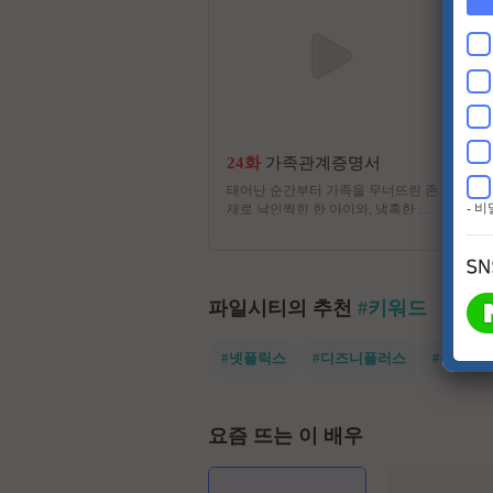
24화
가족관계증명서
태어난 순간부터 가족을 무너뜨린 존
- 
재로 낙인찍힌 한 아이와, 냉혹한 편
견과 운명에 맞서 자신의 삶을 되찾
아 가는 여성의 이야기를 담은 드라
마
파일시티의 추천
#키워드
#넷플릭스
#디즈니플러스
#유쾌한
요즘 뜨는 이 배우