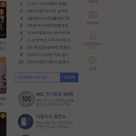
디즈니 신작 [8명의 영웅] 통합본 2022
[액션지존] 네스트 남자라면 한번쯤은 봐야지요
[울버린시리즈][울버린 2탄] 더 울버린 확장판 완벽자막
[액션,SF]거대SF전쟁액션 외계침공 손흥민출현 최강저l작진 [ 지구 저항군 ] 화질자막완벽
[드라마][페이스 메이커] 메달은 딸수없는 국가대표 [김명민.고아라]
31:25
11.신작액션 사무ㄹrOl인기작 ((귀무사 무사시)) FHD 완벽자막
22.2
[SF,액션][한글자막] 최첨단 미래특수부대 초대박 안봄후회함~ 진짜잼있어요 스샷 꼭보세요 1080
64.
I정식
[코미디] 소심한 가장 잘나가는 도둑에게 태클걸다 [소지섭.박상면]
[드라마][전지현] 비밀문자로 이어진 두 여인의 삶
30:02
026
H26
역기