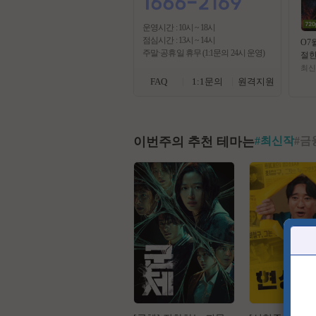
운영시간 : 10시 ~ 18시
점심시간 : 13시 ~ 14시
O7
주말·공휴일 휴무 (1:1문의 24시 운영)
절
(( 
최신
)) 
FAQ
1:1문의
원격지원
막
이번주의 추천 테마는
#
최신작
#
금