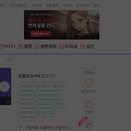
충전
자유이용권
내정보
쿠폰등록
이벤트
친구관리
운세
|
HOT
웹툰
웹툰채팅
BJ방송
성인
기타
퀵메뉴
요즘뜨는
#태그
검색어
#넷플릭스
#디즈니플러스
#유쾌한
#슈퍼히어로
#외계인
#파트너
#귀신
#특수부대
#소지섭
#전지현
8월넷플 소울캐처 스릴러액션신작 ㅡ 용 병 ㅡ 살인 조직 보복 1080P 정식자막