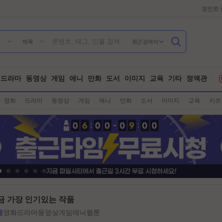
포인트 
최근 검색어
제목
드라마
동영상
게임
애니
만화
도서
이미지
교육
기타
정액관
영화
드라마
동영상
게임
애니
만화
도서
이미지
교육
키즈
금 가장 인기있는 작품
체
영화
드라마
동영상
게임
애니
웹툰