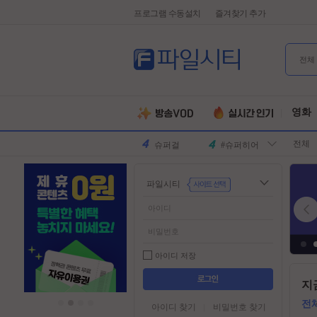
프로그램 수동설치
즐겨찾기 추가
전체
유부녀킬러
#전지현
군체
#넷플릭스
원피스
#디즈니플
영화
러스
스파이더맨
#유쾌한
전체
슈퍼걸
#슈퍼히어
로
만달로리안
#외계인
파일시티
동궁
#파트너
김부장
#귀신
악마는프라
#특수부대
다를입는다
디스클로저
#소지섭
아이디 저장
데이
유부녀킬러
#전지현
들
지
어
군체
#넷플릭스
가
전
아이디 찾기
비밀번호 찾기
기