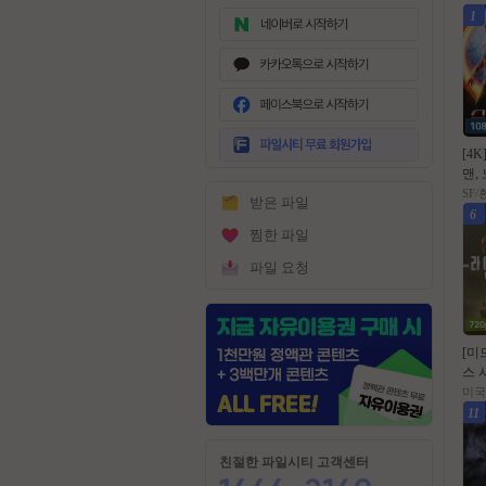
1
무
료
[4K
회
맨, 
원
02
SF
받은 파일
가
6
입
찜한 파일
파일 요청
[미
스 시
6.1
미국
막
11
친절한 파일시티 고객센터