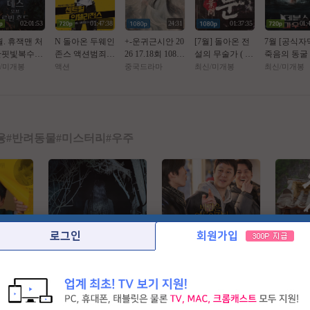
02:01:53
01:47:38
24:31
01:37:35
01:
월. 휴잭맨 처
N 돌아온 두웨인
+-운귀근시안 20
[7월] 돌아온 전
7월 [공식자
한핏빛복수극
존스 액션범죄 [
26 17.18회 1080
설의 무술가 ( 종
죽음의 동굴
_ 로 빈 후 드 _
쎈투럴 잉텔ㄹ1
P.H264.AAC [Ma
ㅅr 엽 문 2 ) 한
숨 건 생존[
/미개봉
액션
중국드라마
최신/미개봉
최신/미개봉
1080P 완벽자
전쑤 ] 공식자막
ngoTV자체자막]
글자체자막
스 마우스 ]
초고화질 FHD5.
1
융
#
반려동물
#
미스터리
#
우주
로그인
회원가입