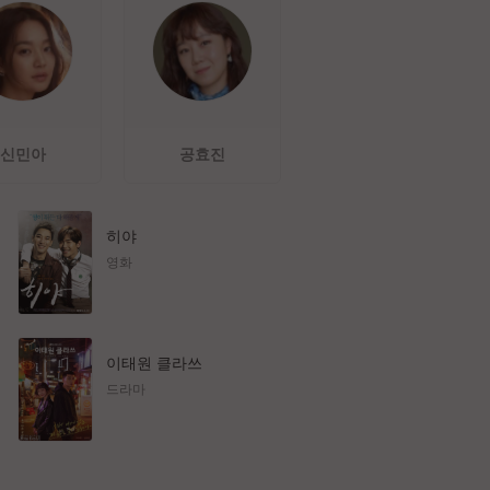
신민아
공효진
히야
영화
이태원 클라쓰
드라마