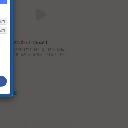
보기
보기
975화
라디오스타
29화
개와 늑대의 시간 
TV에서 다시 뭉친 잘 나가는 DJ들.
반려견의 문제 행동 이면에 
라디오에는 '보이는 라디오'가, TV에
호자의 원인까지 함께 들여다
는 '들리는 TV' <라디오스타>가 있
얼리티 예능 프로그램
다.
#전지현