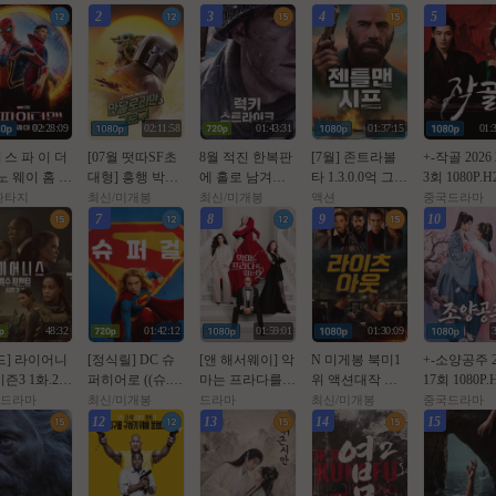
2
3
4
5
02:28:09
02:11:58
01:43:31
01:37:15
01:
] 스 파 이 더
[07월 떳따SF초
8월 적진 한복판
[7월] 존트라볼
+-작골 2026 
노 웨이 홈 (2
대형] 흥행 박스1
에 홀로 남겨진
타 1.3.0.0억 그림
3회 1080P.H2
1년 작품)
위 [초대형SF대
미군 병사 [ 럭키
을 훔쳐라 [ 젠틀
AAC [iQIY
/환타지
최신/미개봉
최신/미개봉
액션
중국드라마
작영화] [스워즈]
스트라Ol크 ] 108
맨 시프 ]완벽자
자체자막]
7
8
9
10
1080공식자막
0p 5.1 완벽자막
막
48:32
01:42:12
01:59:01
01:30:09
드] 라이어니
[정식릴] DC 슈
[앤 해서웨이] 악
N 미게봉 북미1
+-소양공주 2
즌3 1화.202
퍼히어로 ((슈.
마는 프라다를
위 액션대작 ㅈ1
17회 1080P.
080p.한글자
퍼.걸)) 1080p 5.1
입는다 2. 2026 (2
하 전 투 공식자
4.AAC [번
드라마
최신/미개봉
드라마
최신/미개봉
중국드라마
공식자막
0년 만의 속편)
막 초고화질 Blu
자체자막]
12
13
14
15
Ray5.1