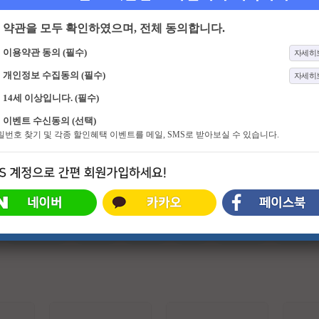
약관을 모두 확인하였으며, 전체 동의합니다.
이용약관 동의 (필수)
자세히
개인정보 수집동의 (필수)
자세히
14세 이상입니다. (필수)
4652화
기분 좋은 날
201화
70억의 선택
이벤트 수신동의 (선택)
화려함 뒤에 숨겨진 스타들의 진솔한
70억 세계인의 건강 비법을 공유하는
비밀번호 찾기 및 각종 할인혜택 이벤트를 메일, SMS로 받아보실 수 있습니다.
이야기와 이색 명소에서 펼쳐지는 스
시간 세계인이 보내는 건강 시그널!
타들의 특별한 체험. 그리고 유쾌한
강의, 기분 좋은 정보! 웃음과 눈물이
함께하는 명강의와 생활에 유익한 다
양한 정보가 함께 하는 프로그램
#슈퍼히어로
#외계인
#파트너
#귀신
#특수부대
#소지섭