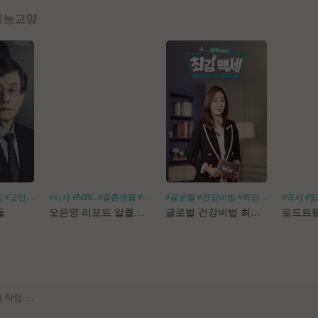
예능
교양
[공지] 사이트 내 장기 콘텐츠 정리 작업 진행
회
#고민거리
#분야별
#시사
#MBC
#결혼생활
#알코올중독
#글로벌
#건강비법
#최강백세
#김경화
#역사
#
[공지] 불법 촬영물 등 유통방지를 위한 기술적조치 적용 및 업로드 금지 안내
들
오은영 리포트 알콜지옥
글로벌 건강비법 최강백세
[공지] 불법 성인컨텐츠 등록 제재 명단 188차
[공지] E북 카테고리 내 도서 분류 서비스 변경 안내
[안내] Edge 브라우저 다운로드 경고 관련 공지
[공지] 사이트 내 장기 콘텐츠 정리 작업 진행