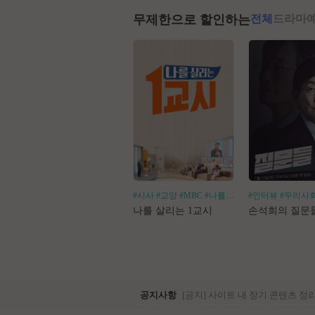
무제한으로 할인하는
전체
드라마
#시사
#교양
#MBC
#나를살리는
#인터뷰
#우리사
나를 살리는 1교시
손석희의 질문
공지사항