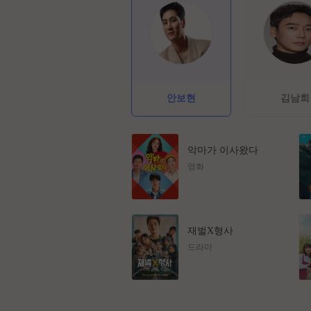
안보현
김남희
악마가 이사왔다
영화
재벌X형사
드라마