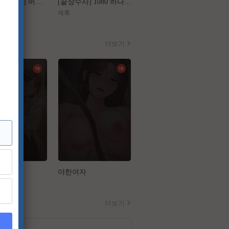
[왕과 사는 남자] 버려진 왕의 마지막 1년
[끝장수사] 1080 하나의 사건 두 명의 용의자
[가화만死성]FHD 가장 익숙한 관계가 무너지는 세 번의 기묘한 순간
제휴
제휴
더보기
야한여자
구멍일지 : 문단속
더보기