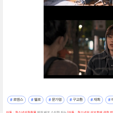
로맨스
멜로
문가영
구교환
재회
아동ㆍ청소년성착취물
제작,배포,소지한 자는
[아동ㆍ청소년의 성보호에 관한 법률