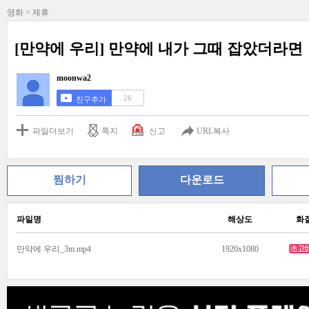
영화 > 제휴
[만약에 우리] 만약에 내가 그때 잡았더라면
moonwa2
26
친구추가
파일더보기
쪽지
신고
URL복사
찜하기
다운로드
파일명
해상도
화
만약에 우리_3m.mp4
1920x1080