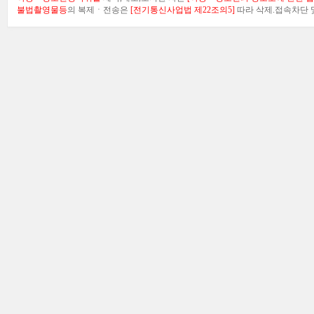
불법촬영물등
의 복제ㆍ전송은
[전기통신사업법 제22조의5]
따라 삭제.접속차단 및