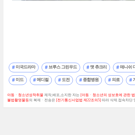
미국드라마
브루스 그린우드
맷 츄크리
매니쉬 
미드
메디컬
도전
종합병원
의료
아동ㆍ청소년성착취물
제작,배포,소지한 자는
[아동ㆍ청소년의 성보호에 관한 법률
불법촬영물등
의 복제ㆍ전송은
[전기통신사업법 제22조의5]
따라 삭제.접속차단 및