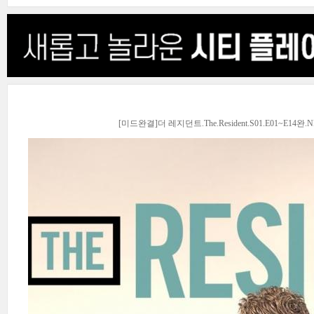
[미드완결]더 레지던트.The.Resident.S01.E01~E14완.NF.