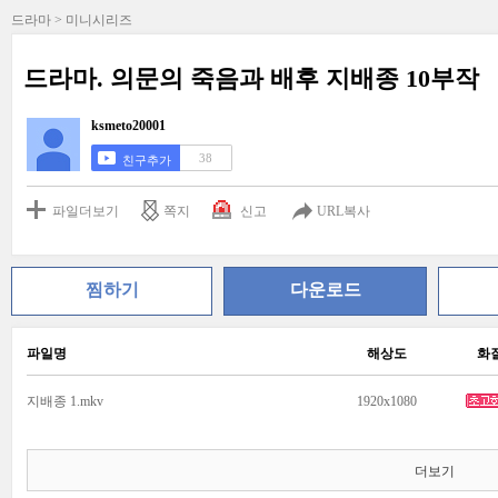
드라마 > 미니시리즈
드라마. 의문의 죽음과 배후 지배종 10부작
ksmeto20001
38
친구추가
파일더보기
쪽지
신고
URL복사
찜하기
다운로드
파일명
해상도
화
지배종 1.mkv
1920x1080
더보기