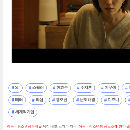
SF
스릴러
한효주
주지훈
이무생
테러
의심
경호원
문제해결
디즈니
세계적기업
아동ㆍ청소년성착취물
제작,배포,소지한 자는
[아동ㆍ청소년의 성보호에 관한 법률