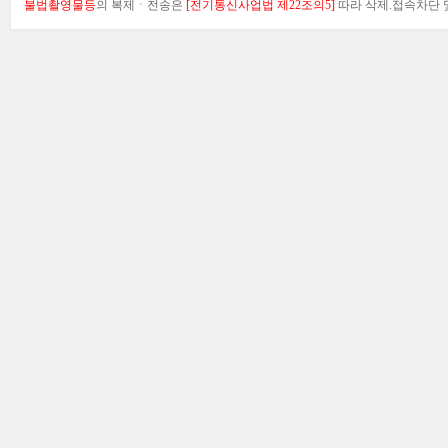
불법촬영물등
의 복제ㆍ전송은
[전기통신사업법 제22조의5]
따라 삭제.접속차단 및