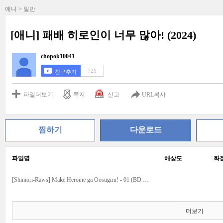
애니 > 일반
[애니] 패배 히로인이 너무 많아! (2024)
chopok10041
721
친구추가
파일더보기
쪽지
신고
URL복사
찜하기
다운로드
파일명
해상도
화
[Shiniori-Raws] Make Heroine ga Oosugiru! - 01 (BD 1920x1080 x265 10bit FLAC).ass
더보기