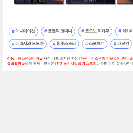
애니메이션
로맨틱 코미디
토오노 히카루
와카야
테라사와 모모카
청춘스토리
스포츠계
패로인
아동ㆍ청소년성착취물
제작,배포,소지한 자는
[아동ㆍ청소년의 성보호에 관한 법률
불법촬영물등
의 복제ㆍ전송은
[전기통신사업법 제22조의5]
따라 삭제.접속차단 및