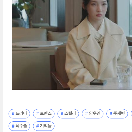
드라마
로맨스
스릴러
안우연
주세빈
뇌수술
기억들