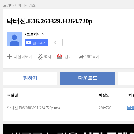
드라마 > 미니시리즈
닥터신.E06.260329.H264.720p
x토르카이.b
8
친구추가
파일더보기
쪽지
신고
URL복사
찜하기
다운로드
파일명
해상도
화
닥터신.E06.260329.H264.720p.mp4
1280x720