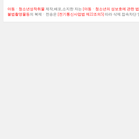
아동ㆍ청소년성착취물
제작,배포,소지한 자는
[아동ㆍ청소년의 성보호에 관한 법률
불법촬영물등
의 복제ㆍ전송은
[전기통신사업법 제22조의5]
따라 삭제.접속차단 및