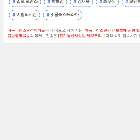
멜로 로맨스
박보영
김재욱
최우식
로맨
이별의시간
넷플릭스드라마
아동ㆍ청소년성착취물
제작,배포,소지한 자는
[아동ㆍ청소년의 성보호에 관한 법률
불법촬영물등
의 복제ㆍ전송은
[전기통신사업법 제22조의5]
따라 삭제.접속차단 및