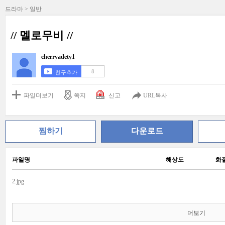
드라마 > 일반
// 멜로무비 //
cherryadety1
8
친구추가
파일더보기
쪽지
신고
URL복사
찜하기
다운로드
파일명
해상도
화
2.jpg
더보기