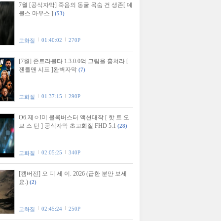
7월 [공식자막] 죽음의 동굴 목숨 건 생존[ 데
블스 마우스 ]
(53)
01:40:02
270P
고화질
[7월] 존트라볼타 1.3.0.0억 그림을 훔쳐라 [
젠틀맨 시프 ]완벽자막
(7)
01:37:15
290P
고화질
O6.제ㅇI미 블록버스터 액션대작 [ 핫 트 오
브 스 턴 ] 공식자막 초고화질 FHD 5.1
(28)
02:05:25
340P
고화질
[캠버전] 오 디 세 이. 2026 (급한 분만 보세
요.)
(2)
02:45:24
250P
고화질