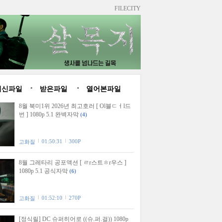
FILECITY
최신파일
받은파일
열어본파일
8월 북미1위 2026년 최고호러 [ Ol블ㄷㅓl드
번 ] 1080p 5.1 완벽자막
(4)
01:50:31
300P
고화질
8월 그레타리 공포액션 [ ㄹr스트ㅎr우스 ]
1080p 5.1 공식자막
(6)
01:52:10
270P
고화질
[정식릴] DC 슈퍼히어로 ((슈.퍼.걸)) 1080p