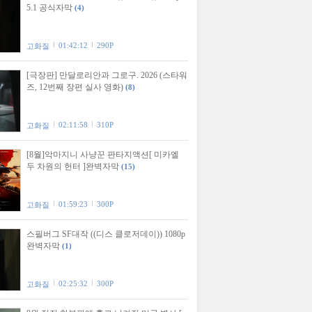
5.1 공식자막
(4)
01:42:12
290P
고화질
[극장판] 만달로리안과 그로구. 2026 (스타워
즈, 12번째 장편 실사 영화)
(8)
02:11:58
310P
고화질
[8월]악마지니 사냥꾼 판타지액션[ 미카엘
두 차원의 헌터 ]완벽자막
(15)
01:59:23
300P
고화질
스필버그 SF대작 ((디스 클로저데이)) 1080p
완벽자막
(1)
02:25:32
300P
고화질