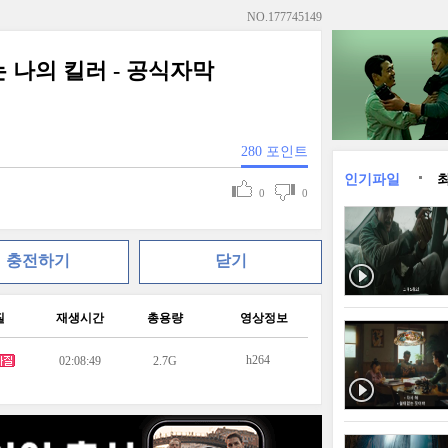
NO.
177745149
는 나의 킬러 - 공식자막
280
포인트
인기파일
0
0
충전하기
닫기
질
재생시간
총용량
영상정보
h264
02:08:49
2.7G