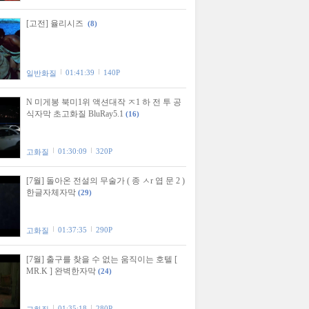
[고전] 율리시즈
(8)
01:41:39
140P
일반화질
N 미게봉 북미1위 액션대작 ㅈ1 하 전 투 공
식자막 초고화질 BluRay5.1
(16)
01:30:09
320P
고화질
[7월] 돌아온 전설의 무술가 ( 종 ㅅr 엽 문 2 )
한글자체자막
(29)
01:37:35
290P
고화질
[7월] 출구를 찾을 수 없는 움직이는 호텔 [
MR.K ] 완벽한자막
(24)
01:35:18
280P