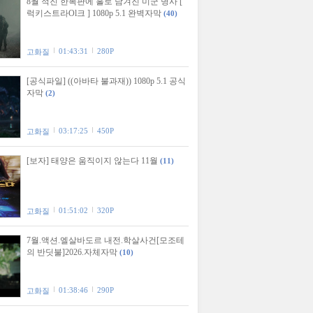
8월 적진 한복판에 홀로 남겨진 미군 병사 [
럭키스트라Ol크 ] 1080p 5.1 완벽자막
(40)
01:43:31
280P
고화질
[공식파일] ((아바타 불과재)) 1080p 5.1 공식
자막
(2)
03:17:25
450P
고화질
[보자] 태양은 움직이지 않는다 11월
(11)
01:51:02
320P
고화질
7월.액션.엘살바도르 내전.학살사건[모조테
의 반딧불]2026.자체자막
(10)
01:38:46
290P
고화질