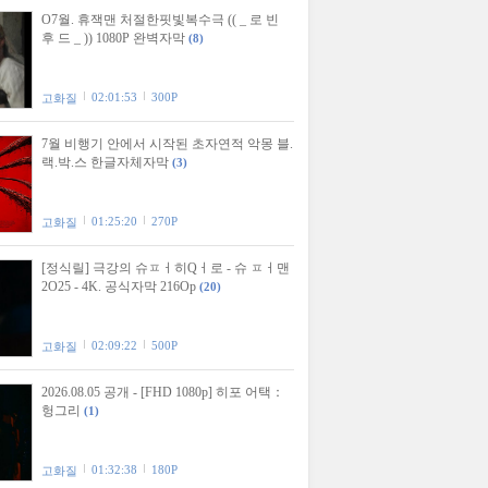
O7월. 휴잭맨 처절한핏빛복수극 (( _ 로 빈
후 드 _ )) 1080P 완벽자막
(8)
02:01:53
300P
고화질
7월 비행기 안에서 시작된 초자연적 악몽 블.
랙.박.스 한글자체자막
(3)
01:25:20
270P
고화질
[정식릴] 극강의 슈ㅍㅓ히Qㅓ로 - 슈 ㅍㅓ맨
2O25 - 4K. 공식자막 216Op
(20)
02:09:22
500P
고화질
2026.08.05 공개 - [FHD 1080p] 히포 어택：
헝그리
(1)
01:32:38
180P
고화질