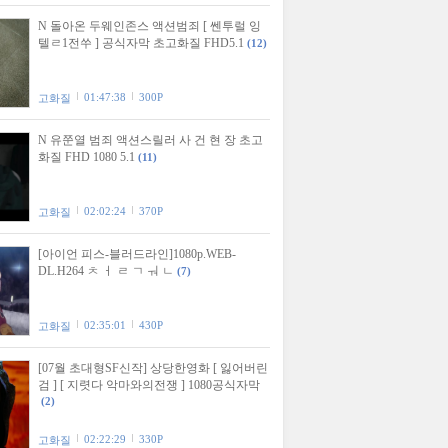
N 돌아온 두웨인존스 액션범죄 [ 쎈투럴 잉
텔ㄹ1전쑤 ] 공식자막 초고화질 FHD5.1
(12)
01:47:38
300P
고화질
N 유쭌열 범죄 액션스릴러 사 건 현 장 초고
화질 FHD 1080 5.1
(11)
02:02:24
370P
고화질
[아이언 피스-블러드라인]1080p.WEB-
DL.H264 ㅊ ㅓ ㄹ ㄱ ㅝ ㄴ
(7)
02:35:01
430P
고화질
[07월 초대형SF신작] 상당한영화 [ 잃어버린
검 ] [ 지렷다 악마와의전쟁 ] 1080공식자막
(2)
02:22:29
330P
고화질