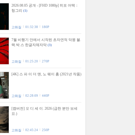
2026.08.05 공개 - [FHD 1080p] 히포 어택：
헝그리
(1)
01:32:38
180P
고화질
7월 비행기 안에서 시작된 초자연적 악몽 블.
랙.박.스 한글자체자막
(3)
01:25:20
270P
고화질
[4K] 스 파 이 더 맨, 노 웨이 홈 (2021년 작품)
02:28:09
440P
고화질
[캠버전] 오 디 세 이. 2026 (급한 분만 보세
요.)
02:45:24
250P
고화질