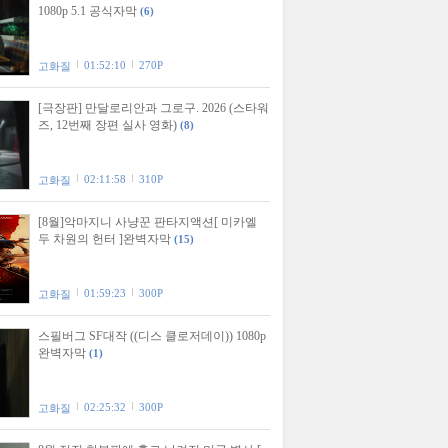
1080p 5.1 공식자막
(6)
01:52:10
270P
고화질
[극장판] 만달로리안과 그로구. 2026 (스타워
즈, 12번째 장편 실사 영화)
(8)
02:11:58
310P
고화질
[8월]악마지니 사냥꾼 판타지액션[ 미카엘
두 차원의 헌터 ]완벽자막
(15)
01:59:23
300P
고화질
스필버그 SF대작 ((디스 클로저데이)) 1080p
완벽자막
(1)
02:25:32
300P
고화질