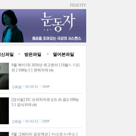
FILECITY
최신파일
받은파일
열어본파일
8월 북미1위 2026년 최고호러 [ Ol블ㄷㅓl드
번 ] 1080p 5.1 완벽자막
(4)
01:50:31
300P
고화질
[정식릴] DC 슈퍼히어로 ((슈.퍼.걸)) 1080p
5.1 공식자막
(4)
01:42:12
290P
고화질
8월 그레타리 공포액션 [ ㄹr스트ㅎr우스 ]