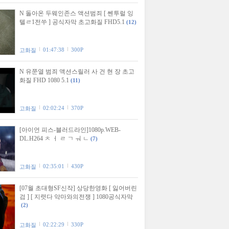
N 돌아온 두웨인존스 액션범죄 [ 쎈투럴 잉
텔ㄹ1전쑤 ] 공식자막 초고화질 FHD5.1
(12)
01:47:38
300P
고화질
N 유쭌열 범죄 액션스릴러 사 건 현 장 초고
화질 FHD 1080 5.1
(11)
02:02:24
370P
고화질
[아이언 피스-블러드라인]1080p.WEB-
DL.H264 ㅊ ㅓ ㄹ ㄱ ㅝ ㄴ
(7)
02:35:01
430P
고화질
[07월 초대형SF신작] 상당한영화 [ 잃어버린
검 ] [ 지렷다 악마와의전쟁 ] 1080공식자막
(2)
02:22:29
330P
고화질