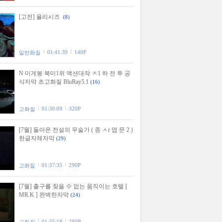
[고전] 율리시즈
(8)
01:41:39
140P
일반화질
N 미게봉 북미1위 액션대작 ㅈ1 하 전 투 공
식자막 초고화질 BluRay5.1
(16)
01:30:09
320P
고화질
[7월] 돌아온 전설의 무술가 ( 종 ㅅr 엽 문 2 )
한글자체자막
(29)
01:37:35
290P
고화질
[7월] 출구를 찾을 수 없는 움직이는 호텔 [
MR.K ] 완벽한자막
(24)
01:35:18
280P