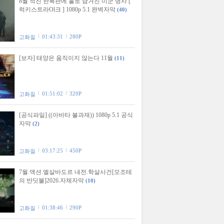
8월 적진 한복판에 홀로 남겨진 미군 병사 [
럭키스트라Ol크 ] 1080p 5.1 완벽자막
(40)
01:43:31
280P
고화질
[보자] 태양은 움직이지 않는다 11월
(11)
01:51:02
320P
고화질
[공식파일] ((아바타 불과재)) 1080p 5.1 공식
자막
(2)
03:17:25
450P
고화질
7월.액션.엘살바도르 내전.학살사건[모조테
의 반딧불]2026.자체자막
(10)
01:38:46
290P
고화질