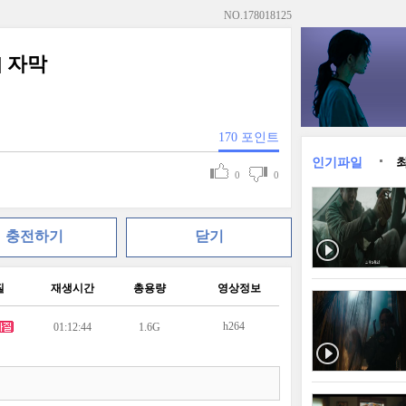
NO.
178018125
] 자막
170
포인트
인기파일
0
0
충전하기
닫기
질
재생시간
총용량
영상정보
h264
01:12:44
1.6G