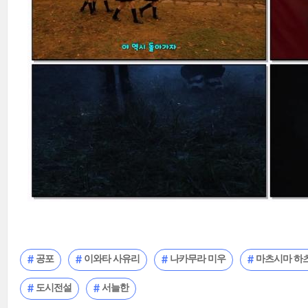
공포
이와타 사유리
나카무라 미우
마츠시마 하
도시전설
서늘한