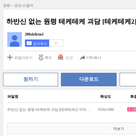
영화 > 공포/스릴러
하반신 없는 원령 테케테케 괴담 [테케테케2
200xkfktm1
35
친구추가
파일더보기
쪽지
신고
URL복사
찜하기
다운로드
파일명
해상도
화
하반신 없는 원령 테케테케 괴담 [테케테케2] 자막.mkv
1920x1080
더보기