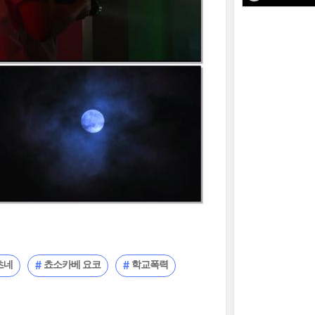
츠네
쵸소카베 요코
학교폭력