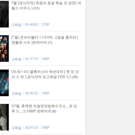
7월 [공식자막] 죽음의 동굴 목숨 건 생존[ 데
블스 마우스 ]
(53)
01:40:02
270P
고화질
[7월] 존트라볼타 1.3.0.0억 그림을 훔쳐라 [
젠틀맨 시프 ]완벽자막
(7)
01:37:15
290P
고화질
O6.제ㅇI미 블록버스터 액션대작 [ 핫 트 오
브 스 턴 ] 공식자막 초고화질 FHD 5.1
(28)
02:05:25
340P
고화질
O7월. 휴잭맨 처절한핏빛복수극 (( _ 로 빈
후 드 _ )) 1080P 완벽자막
(8)
02:01:53
300P
고화질