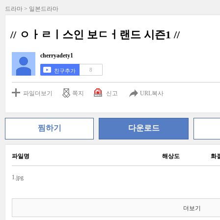
드라마 > 일본드라마
// ㅇㅏㄹㅣ스인 보ㄷㅓ랜드 시즌1 //
cherryadety1
8
친구추가
파일더보기
쪽지
신고
URL복사
찜하기
다운로드
파일명
해상도
화
1.jpg
더보기