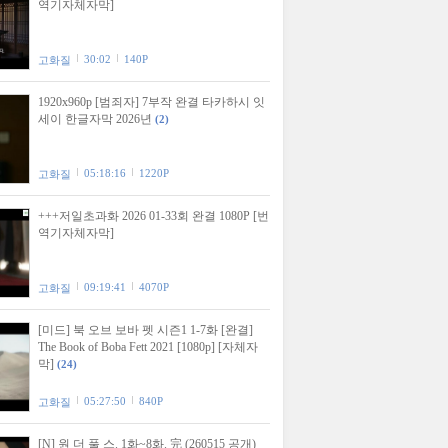
역기자체자막]
30:02
140P
고화질
1920x960p [범죄자] 7부작 완결 타카하시 잇
세이 한글자막 2026년
(2)
05:18:16
1220P
고화질
+++저일초과화 2026 01-33회 완결 1080P [번
역기자체자막]
09:19:41
4070P
고화질
[미드] 북 오브 보바 펫 시즌1 1-7화 [완결]
The Book of Boba Fett 2021 [1080p] [자체자
막]
(24)
05:27:50
840P
고화질
[N] 원 더 풀 스. 1화~8화. 完 (260515 공개)