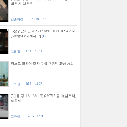
박은빈, 차은우
09:26:18
770P
일반화질
+-운귀근시안 2026 17.18회 1080P.H264.AAC
[MangoTV자체자막]
(1)
24:31
120P
고화질
퍼스트 크라이 모자 구급 구명반 2026 03화
44:55
110P
고화질
[N] 동 궁. 1화~8화. 完 (260717 공개) 남주혁,
노윤서
06:46:52
990P
고화질