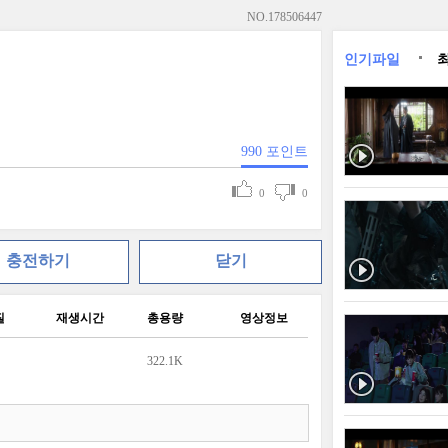
NO.
178506447
인기파일
990
포인트
0
0
충전하기
닫기
질
재생시간
총용량
영상정보
322.1K