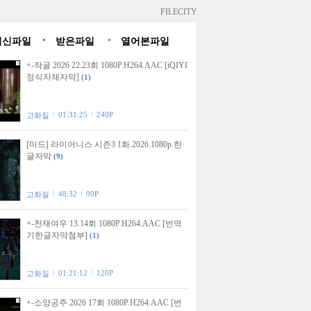
FILECITY
최신파일
받은파일
열어본파일
+-작골 2026 22.23회 1080P.H264.AAC [iQIYI
정식자체자막]
(1)
01:31:25
240P
고화질
[미드] 라이어니스 시즌3 1화.2026.1080p.한
글자막
(9)
48:32
90P
고화질
+-천재여우 13.14회 1080P.H264.AAC [번역
기한글자막첨부]
(1)
01:21:12
120P
고화질
+-소양공주 2026 17회 1080P.H264.AAC [번