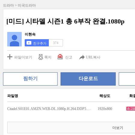
드라마 > 미국드라마
[미드] 시타델 시즌1 총 6부작 완결.1080p
이현속
374
친구추가
파일더보기
쪽지
신고
URL복사
찜하기
다운로드
파일명
해상도
화
Citadel.S01E01.AMZN.WEB-DL.1080p.H.264.DDP5.1.Atmos.mkv
1920x800
더보기