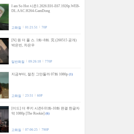
I am So Hot 시즌1.2026.E01-E67.1920p.WEB-
DL.AAC.H264-GamDong
01:21:51
70P
고화질
[N] 원 더 풀 스. 1화~8화. 完 (260515 공개)
박은빈, 차은우
09:26:18
770P
일반화질
지금부터, 절친 그만둘까 07화 1080p
(1)
23:51
60P
고화질
[미드] 더 루키 시즌6 01화-10화 완결 한글자
막 1080p [The Rookie]
(6)
07:06:25
790P
고화질