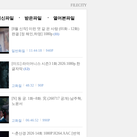
FILECITY
최신파일
받은파일
열어본파일
[8월 신작] 이런 엿 같 은 사랑 (01화 - 12화)
완결 [정 해인,하영] 1080p
(11)
11:44:18
940P
일반화질
[미드] 라이어니스 시즌3 1화.2026.1080p.한
글자막
(12)
48:32
90P
고화질
[N] 동 궁. 1화~8화. 完 (260717 공개) 남주혁,
노윤서
06:46:52
990P
고화질
+-춘산경 2026 14회 1080P.H264.AAC [번역