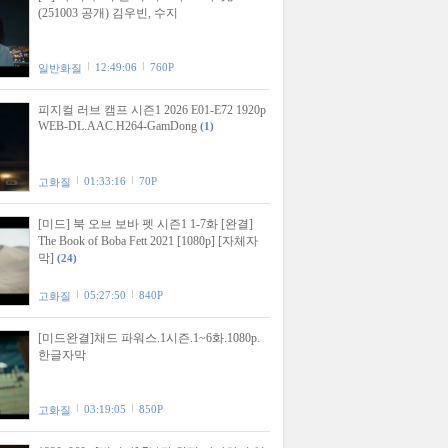
(251003 공개) 김우빈, 수지
12:49:06
760P
일반화질
피지컬 러브 캠프 시즌1 2026 E01-E72 1920p
WEB-DL.AAC.H264-GamDong
(1)
01:33:16
70P
고화질
[미드] 북 오브 보바 펫 시즌1 1-7화 [완결]
The Book of Boba Fett 2021 [1080p] [자체자
막]
(24)
05:27:50
840P
고화질
[미드완결]채드 파워스.1시즌.1~6화.1080p.
한글자막
03:19:05
850P
고화질