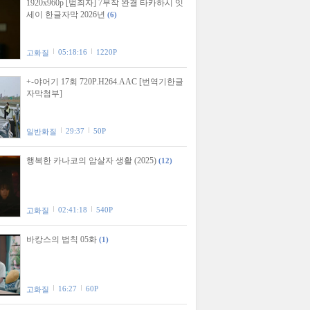
1920x960p [범죄자] 7부작 완결 타카하시 잇
세이 한글자막 2026년
(6)
05:18:16
1220P
고화질
+-야어기 17회 720P.H264.AAC [번역기한글
자막첨부]
29:37
50P
일반화질
행복한 카나코의 암살자 생활 (2025)
(12)
02:41:18
540P
고화질
바캉스의 법칙 05화
(1)
16:27
60P
고화질