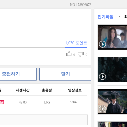
NO.
178996073
인기파일
1,030
포인트
0
0
충전하기
닫기
질
재생시간
총용량
영상정보
h264
42:03
1.6G