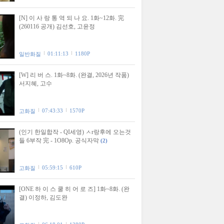
[N] 이 사 랑 통 역 되 나 요. 1화~12화. 完
(260116 공개) 김선호, 고윤정
01:11:13
1180P
일반화질
[W] 리 버 스. 1화~8화. (완결, 2026년 작품)
서지혜, 고수
07:43:33
1570P
고화질
(인기 한일합작 - QI세영) ㅅr랑후에 오는것
들 6부작 完 - 1O8Op. 공식자막
(2)
05:59:15
610P
고화질
[ONE 하 이 스 쿨 히 어 로 즈] 1화~8화. (완
결) 이정하, 김도완