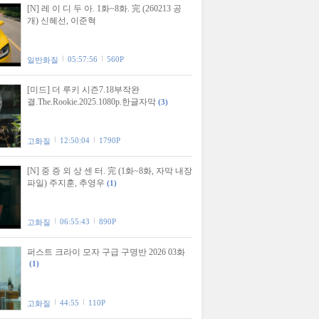
[N] 레 이 디 두 아. 1화~8화. 完 (260213 공
개) 신혜선, 이준혁
05:57:56
560P
일반화질
[미드] 더 루키 시즌7.18부작완
결.The.Rookie.2025.1080p.한글자막
(3)
12:50:04
1790P
고화질
[N] 중 증 외 상 센 터. 完 (1화~8화, 자막 내장
파일) 주지훈, 추영우
(1)
06:55:43
890P
고화질
퍼스트 크라이 모자 구급 구명반 2026 03화
(1)
44:55
110P
고화질