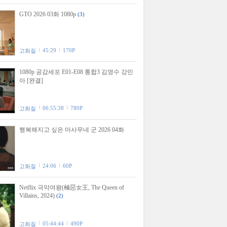
GTO 2026 03화 1080p
(3)
45:29
170P
고화질
1080p 공감세포 E01-E08 통합3 김명수 강민
아 [완결]
06:55:38
780P
고화질
행복해지고 싶은 마사무네 군 2026 04화
24:06
60P
고화질
Netflix 극악여왕(極惡女王, The Queen of
Villains, 2024)
(2)
05:44:44
490P
고화질