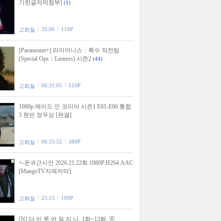
기한글자막첨부]
(1)
35:06
110P
고화질
[Paramount+] 라이어니스：특수 작전팀
(Special Ops：Lioness) 시즌2
(44)
06:31:05
510P
고화질
1080p 메이드 인 코리아 시즌1 E01-E06 통합
3 현빈 정우성 [완결]
06:35:52
380P
고화질
+-운귀근시안 2026 21.22회 1080P.H264.AAC
[MangoTV자체자막]
25:15
100P
고화질
[N] 다 이 루 어 질 지 니. 1화~13화. 完