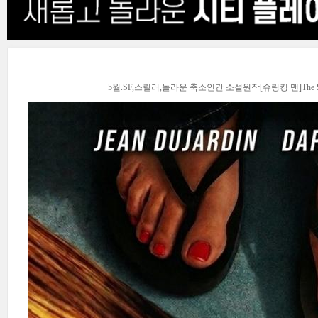
5월.SF,스릴러,놀라운 축소인간 소설원작[슈링킹 맨]The Shrin