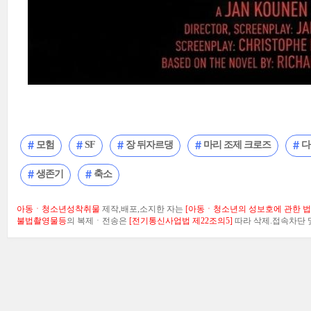
모험
SF
장 뒤자르댕
마리 조제 크로즈
다
생존기
축소
아동ㆍ청소년성착취물
제작,배포,소지한 자는
[아동ㆍ청소년의 성보호에 관한 법률
불법촬영물등
의 복제ㆍ전송은
[전기통신사업법 제22조의5]
따라 삭제.접속차단 및