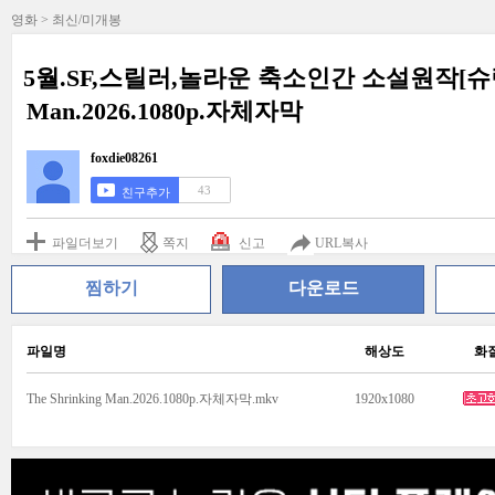
영화 > 최신/미개봉
5월.SF,스릴러,놀라운 축소인간 소설원작[슈링킹 
Man.2026.1080p.자체자막
foxdie08261
43
친구추가
파일더보기
쪽지
신고
URL복사
찜하기
다운로드
파일명
해상도
화
The Shrinking Man.2026.1080p.자체자막.mkv
1920x1080