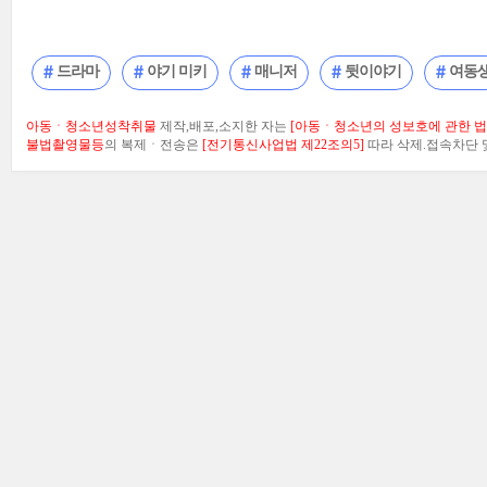
드라마
야기 미키
매니저
뒷이야기
여동
아동ㆍ청소년성착취물
제작,배포,소지한 자는
[아동ㆍ청소년의 성보호에 관한 법률
불법촬영물등
의 복제ㆍ전송은
[전기통신사업법 제22조의5]
따라 삭제.접속차단 및