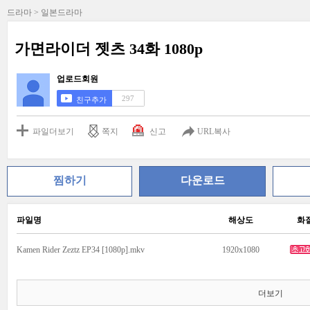
드라마 > 일본드라마
가면라이더 젯츠 34화 1080p
업로드회원
297
친구추가
파일더보기
쪽지
신고
URL복사
찜하기
다운로드
파일명
해상도
화
Kamen Rider Zeztz EP34 [1080p].mkv
1920x1080
더보기