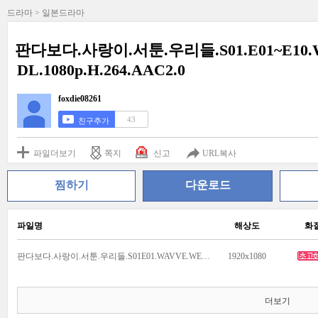
드라마 > 일본드라마
판다보다.사랑이.서툰.우리들.S01.E01~E10.
DL.1080p.H.264.AAC2.0
foxdie08261
43
친구추가
파일더보기
쪽지
신고
URL복사
찜하기
다운로드
파일명
해상도
화
판다보다.사랑이.서툰.우리들.S01E01.WAVVE.WEB-DL.1080p.H.264.AAC2.0.mkv
1920x1080
더보기