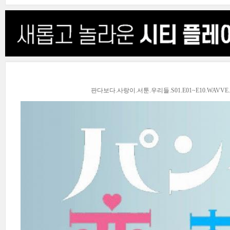
판다보다.사랑이.서툰.우리들.S01.E01~E10.WAVVE.WEB