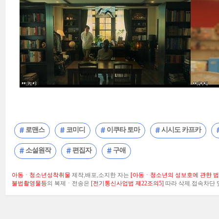
로맨스
코미디
이쿠타 토마
시시도 카프카
소설원작
편집자
구애
아동ㆍ청소년성착취물
제작,배포,소지한 자는
[아동ㆍ청소년의 성보호에 관한 법률
불법촬영물등
의 복제ㆍ전송은
[전기통신사업법 제22조의5]
따라 삭제.접속차단 및