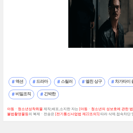
액션
드라마
스릴러
엘친 상구
차가타이 
비밀조직
긴박한
아동ㆍ청소년성착취물
제작,배포,소지한 자는
[아동ㆍ청소년의 성보호에 관한 법률
불법촬영물등
의 복제ㆍ전송은
[전기통신사업법 제22조의5]
따라 삭제.접속차단 및