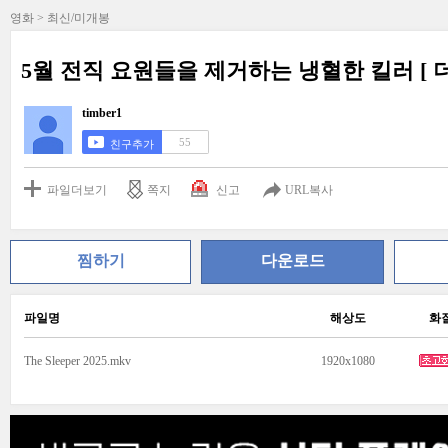
영화 > 최신/미개봉
5월 전직 요원들을 제거하는 냉혈한 킬러 [ 
timber1
55
친구추가
파일더보기
쪽지
신고
URL복사
찜하기
다운로드
파일명
해상도
화
The Sleeper 2025.mkv
1920x1080