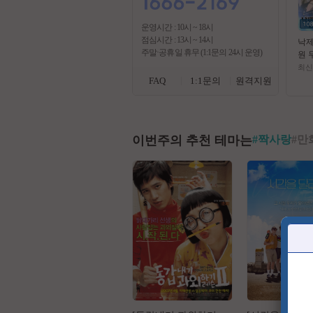
운영시간 : 10시 ~ 18시
점심시간 : 13시 ~ 14시
낙제
주말·공휴일 휴무 (1:1문의 24시 운영)
원 무
07
최신
FAQ
1:1문의
원격지원
이번주의 추천 테마는
#
짝사랑
#
만