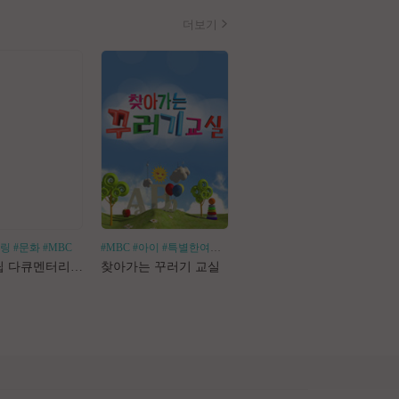
더보기
힐링
#문화
#MBC
#MBC
#아이
#특별한여행
#어린이체험
#나혼산
#1인가구
#1인가정
#독
로드트립 다큐멘터리 마사지로드
찾아가는 꾸러기 교실
나 혼자 산다