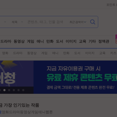
포인트 
최근 검색어
제목
드라마
동영상
게임
애니
만화
도서
이미지
교육
기타
정액관
영화
드라마
동영상
게임
애니
만화
도서
이미지
교육
키즈
금 가장 인기있는 작품
체
영화
드라마
동영상
게임
애니
웹툰