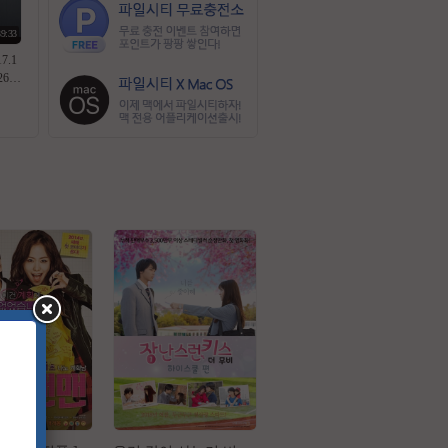
39:33
7.1
64.
기자