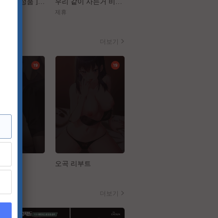
[ 플랜맨 Canrel정품 ] 정재영 한지민
우리 같이 사는거 비밀이야[장난스런 키스 더 무비 1 하이스쿨][강추]
[구세주]껌처럼 달라붙은 이 여자 좀 떼어내주소서
제휴
제휴
더보기
설
오곡 리부트
작은짐승
더보기