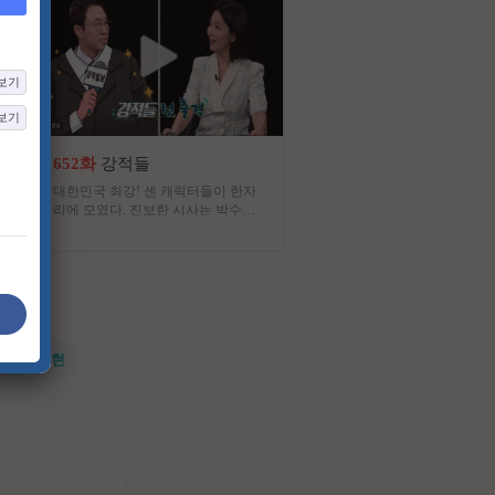
보기
보기
652화
강적들
4화
유부녀 킬러
대한민국 최강! 센 캐릭터들이 한자
세상에서 가장 살벌한 직업을
리에 모였다. 진보한 시사는 박수받
어느 워킹맘의 고군분투 워
지만 진부한 시사는 외면받는다. 서
(work & life balance) 사수
로 코드가 맞지 않는 강적들이 뭉쳤
드라마
다. 고품격과 저품격 사이의 아슬아
슬한 시사 쇼 프로그램
#전지현