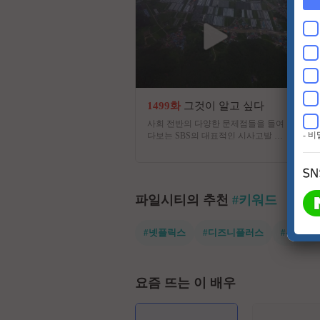
1499화
그것이 알고 싶다
사회 전반의 다양한 문제점들을 들여
- 
다보는 SBS의 대표적인 시사고발 프
로그램
파일시티의 추천
#키워드
#넷플릭스
#디즈니플러스
#유쾌한
요즘 뜨는 이 배우