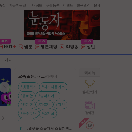
충전
자유이용권
내정보
쿠폰등록
이벤트
친구관리
운세
|
HOT
웹툰
웹툰채팅
BJ방송
성인
기타
퀵메뉴
요즘뜨는
#태그
검색어
#넷플릭스
#디즈니플러스
#유쾌한
#슈퍼히어로
#외계인
#파트너
#귀신
#특수부대
#소지섭
#전지현
8월넷플 소울캐처 스릴러액션신작 ㅡ 용 병 ㅡ 살인 조직 보복 1080P 정식자막