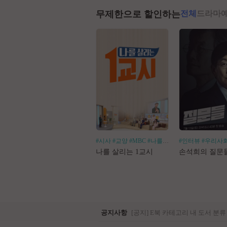
무제한으로 할인하는
전체
드라마
#시사
#교양
#MBC
#나를살리는
#인터뷰
#우리사
나를 살리는 1교시
손석희의 질문
공지사항