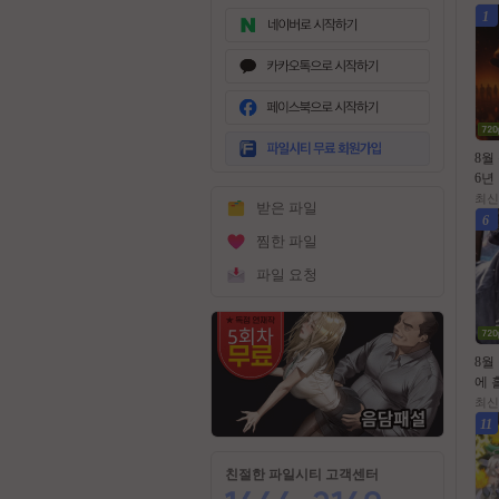
1
무
료
8월
회
6년
원
l블ㄷ
최신
받은 파일
가
80p
6
입
찜한 파일
파일 요청
8월
에 
미군
최신
스트라
11
0p
친절한 파일시티 고객센터