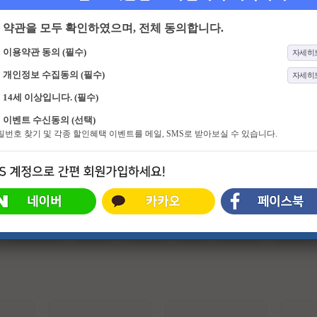
약관을 모두 확인하였으며, 전체 동의합니다.
이용약관 동의 (필수)
자세히
개인정보 수집동의 (필수)
자세히
14세 이상입니다. (필수)
713화
속풀이쇼 동치미
9화
아파트
이벤트 수신동의 (선택)
수다가 나를 바꾸고 세상을 바꾼다!
아파트 속 숨겨진 돈을 접수하기 위
비밀번호 찾기 및 각종 할인혜택 이벤트를 메일, SMS로 받아보실 수 있습니다.
살면서 어디서든 누구나 마주치는 속
해 입대의회장 선거에 출마한 오아시
터지는 일들! 나만 억울하고 나만 답
스파 전직 보스 박해강이 주민들과
답한 걸까? 정답은 NO! 주부 9단! 말
함께 비리를 타파해 가는 이야기
발은 100단! 때로는 친구, 때로는 언
니 같은 동치미 마담들이 속풀이로
답답한 가슴에 살얼음 동동 띄운 시
원한 동치미를 선사한다!
#슈퍼히어로
#외계인
#파트너
#귀신
#특수부대
#소지섭