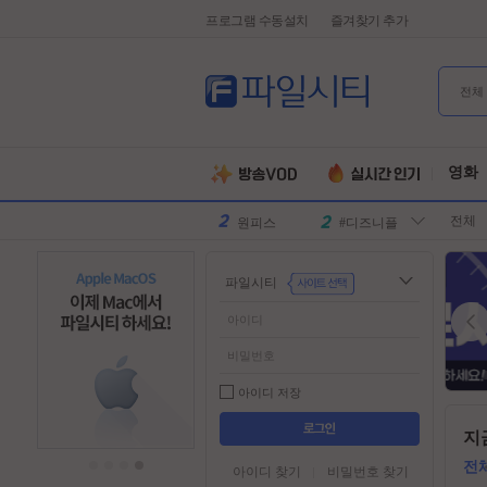
프로그램 수동설치
즐겨찾기 추가
전체
유부녀킬러
#전지현
군체
#넷플릭스
영화
원피스
#디즈니플
전체
러스
스파이더맨
#유쾌한
슈퍼걸
#슈퍼히어
파일시티
로
만달로리안
#외계인
동궁
#파트너
김부장
#귀신
악마는프라
#특수부대
아이디 저장
다를입는다
디스클로저
#소지섭
들
지
어
데이
유부녀킬러
#전지현
가
전
아이디 찾기
비밀번호 찾기
군체
#넷플릭스
기