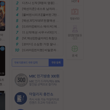
디즈니 신작 [8명의 영웅] 통합본 2022
[액션지존] 네스트 남자라면 한번쯤은 봐야지요
[울버린시리즈][울버린 2탄] 더 울버린 확장판 완벽자막
[액션,SF]거대SF전쟁액션 외계침공 손흥민출현 최강저l작진 [ 지구 저항군 ] 화질자막완벽
[드라마][페이스 메이커] 메달은 딸수없는 국가대표 [김명민.고아라]
17:25
11.신작액션 사무ㄹrOl인기작 ((귀무사 무사시)) FHD 완벽자막
(아
[SF,액션][한글자막] 최첨단 미래특수부대 초대박 안봄후회함~ 진짜잼있어요 스샷 꼭보세요 1080
 10
식자막
[코미디] 소심한 가장 잘나가는 도둑에게 태클걸다 [소지섭.박상면]
[드라마][전지현] 비밀문자로 이어진 두 여인의 삶
31:36
워즈
젠츠
제다