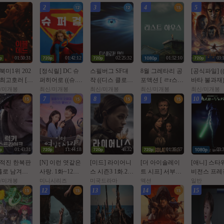
2
3
4
5
01:50:31
01:42:12
02:25:32
01:52:10
03:
 북미1위 202
[정식릴] DC 슈
스필버그 SF대
8월 그레타리 공
[공식파일] (
 최고호러 [ O
퍼히어로 ((슈.
작 ((디스 클로저
포액션 [ ㄹr스트
바타 불과재))
ㅓl드번 ] 10
퍼.걸)) 1080p 5.1
데이)) 1080p 완
ㅎr우스 ] 1080p
80p 5.1 공
/미개봉
최신/미개봉
최신/미개봉
최신/미개봉
최신/미개봉
 5.1 완벽자막
공식자막
벽자막
5.1 공식자막
7
8
9
10
01:43:31
11:44:18
48:32
01:35:57
03:
 적진 한복판
[N] 이런 엿같은
[미드] 라이어니
[더 아이솔레이
[애니] 스타
홀로 남겨진
사랑. 1화~12화.
스 시즌3 1화.202
트 시프] 서부극
비전스 프레
 병사 [ 럭키
完 (260807 공개)
6.1080p.한글자
위장한 무법자들
- 아홉번째 
/미개봉
미니시리즈
미국드라마
액션
일반
Ol크 ] 108
정해인, 하영
막
과 위험한 동거
이 (2026)
12
13
14
15
 5.1 완벽자막
자체자막