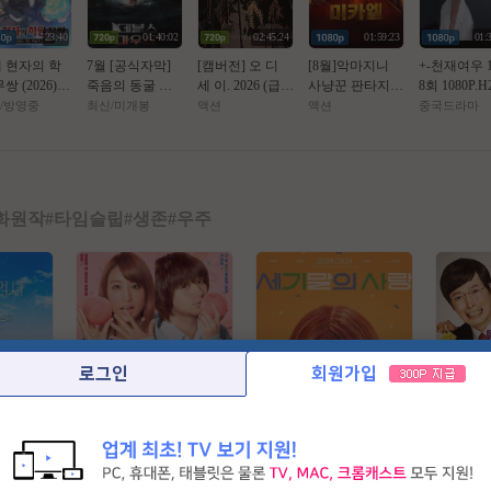
23:40
01:40:02
02:45:24
01:59:23
01:
 현자의 학
7월 [공식자막]
[캠버전] 오 디
[8월]악마지니
+-천재여우 1
쌍 (2026) -
죽음의 동굴 목
세 이. 2026 (급한
사냥꾼 판타지액
8회 1080P.H2
화
숨 건 생존[ 데블
분만 보세요.)
션[ 미카엘 두 차
AAC [번역
/방영중
최신/미개봉
액션
액션
중국드라마
스 마우스 ]
원의 헌터 ]완벽
체자막]
자막
화원작
#
타임슬립
#
생존
#
우주
로그인
회원가입