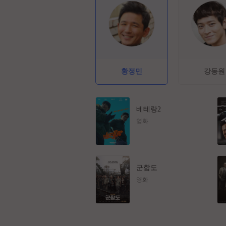
황정민
강동원
베테랑2
영화
군함도
영화