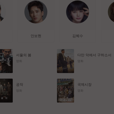
안보현
김혜수
서울의 봄
다만 악에서 구하소서
영화
영화
공작
국제시장
영화
영화