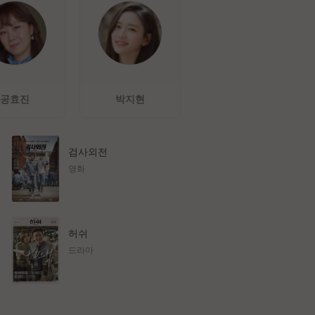
공효진
박지현
검사외전
영화
허쉬
드라마