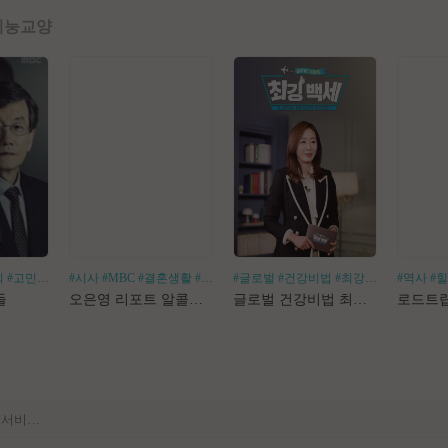
예능
교양
회
#고민거리
#분야별
#시사
#MBC
#결혼생활
#알코올중독
#글로벌
#건강비법
#최강백세
#김경화
#역사
#
[공지] 사이트 내 장기 콘텐츠 정리 작업 진행
들
오은영 리포트 알콜지옥
글로벌 건강비법 최강백세
[공지] 불법 촬영물 등 유통방지를 위한 기술적조치 적용 및 업로드 금지 안내
[공지] 불법 성인컨텐츠 등록 제재 명단 188차
[공지] E북 카테고리 내 도서 분류 서비스 변경 안내
[안내] Edge 브라우저 다운로드 경고 관련 공지