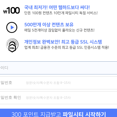
[시간을 달려서]그 시절 우리가 사랑한 소녀 강추
[피치걸] 세상 귀여운 학원물 로맨스[극찬]
[세기말의 사랑]짝사랑하는 남자의 아내와의 기묘한 동거[강추]
제휴
제휴
제휴
아이디
비밀번호
드립니다
파파카츠
섹파들이 사실 가족이었다
음담패
비밀번호 확인
300 포인트 지급받고
파일시티 시작하기