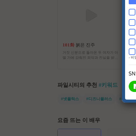
101화
붉은 진주
거짓 신분으로 돌아온 두 여자가 아
- 
델 가에 감춰진 죄악과 진실을 밝혀
내는 복수 연대기를 그리는 드라마
파일시티의 추천
#키워드
#넷플릭스
#디즈니플러스
#유쾌한
요즘 뜨는 이 배우