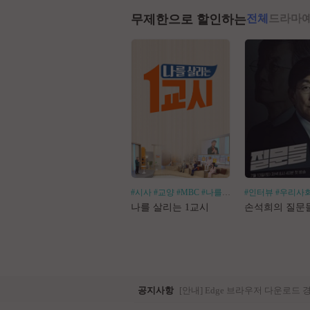
무제한으로 할인하는
전체
드라마
#시사
#교양
#MBC
#나를살리는
#인터뷰
#우리사
나를 살리는 1교시
손석희의 질문
공지사항