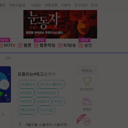
충전
자유이용권
내정보
쿠폰등록
이벤트
친구관리
운세
|
HOT
웹툰
웹툰채팅
BJ방송
성인
기타
퀵메뉴
요즘뜨는
#태그
검색어
#넷플릭스
#디즈니플러스
#유쾌한
#슈퍼히어로
#외계인
#파트너
#귀신
#특수부대
#소지섭
#전지현
8월넷플 소울캐처 스릴러액션신작 ㅡ 용 병 ㅡ 살인 조직 보복 1080P 정식자막