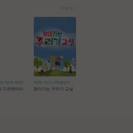
더보기
힐링
#문화
#MBC
#MBC
#아이
#특별한여행
#어린이체험
#나혼산
#1인가구
#1인가정
#독
로드트립 다큐멘터리 마사지로드
찾아가는 꾸러기 교실
나 혼자 산다