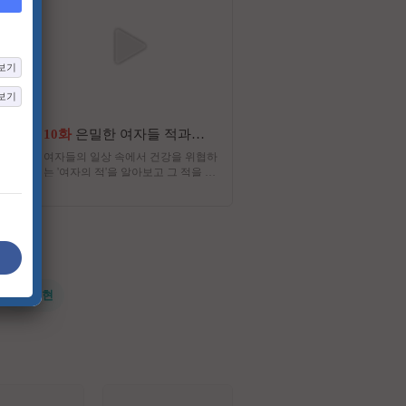
보기
보기
10화
은밀한 여자들 적과의 동거
4652화
기분 좋은 날
여자들의 일상 속에서 건강을 위협하
화려함 뒤에 숨겨진 스타들의
는 '여자의 적'을 알아보고 그 적을 해
이야기와 이색 명소에서 펼쳐
결하기 위해서 어떤 '지원군'이 필요
타들의 특별한 체험. 그리고
한 지 알아보는 여성건강 토크쇼
강의, 기분 좋은 정보! 웃음과
함께하는 명강의와 생활에 유
양한 정보가 함께 하는 프로
#전지현