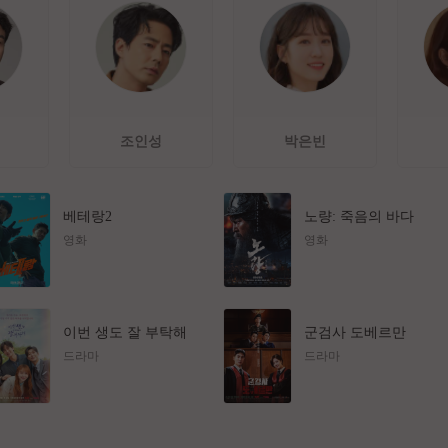
조인성
박은빈
베테랑2
노량: 죽음의 바다
영화
영화
이번 생도 잘 부탁해
군검사 도베르만
드라마
드라마