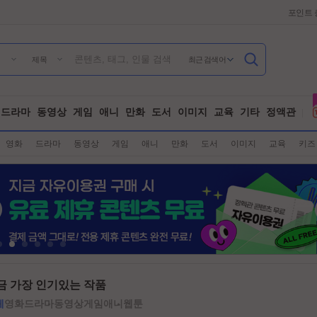
포인트 
최근 검색어
제목
드라마
동영상
게임
애니
만화
도서
이미지
교육
기타
정액관
영화
드라마
동영상
게임
애니
만화
도서
이미지
교육
키즈
금 가장 인기있는 작품
체
영화
드라마
동영상
게임
애니
웹툰