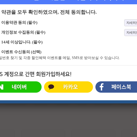
약관을 모두 확인하였으며, 전체 동의합니다.
이용약관 동의 (필수)
자세히
개인정보 수집동의 (필수)
자세히
14세 이상입니다. (필수)
24화
가족관계증명서
336화
알콩달콩
이벤트 수신동의 (선택)
태어난 순간부터 가족을 무너뜨린 존
누구나 공감 할 수 있고 누구나 겪을
비밀번호 찾기 및 각종 할인혜택 이벤트를 메일, SMS로 받아보실 수 있습니다.
재로 낙인찍힌 한 아이와, 냉혹한 편
수 있는 일상 속 생활 정보 이야기를
견과 운명에 맞서 자신의 삶을 되찾
담은 프로그램
아 가는 여성의 이야기를 담은 드라
마
#슈퍼히어로
#외계인
#파트너
#귀신
#특수부대
#소지섭