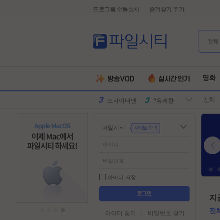
프로그램 수동설치
즐겨찾기 추가
전체
유부녀킬러
#전지현
군체
#넷플릭스
영화
원피스
#디즈니플
전체
러스
스파이더맨
#유쾌한
슈퍼걸
#슈퍼히어
파일시티
로
만달로리안
#외계인
동궁
#파트너
김부장
#귀신
악마는프라
#특수부대
아이디 저장
다를입는다
디스클로저
#소지섭
들
지
어
데이
유부녀킬러
#전지현
가
전
아이디 찾기
비밀번호 찾기
군체
#넷플릭스
기