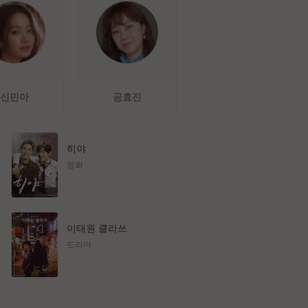
신민아
공효진
히야
영화
이태원 클라쓰
드라마