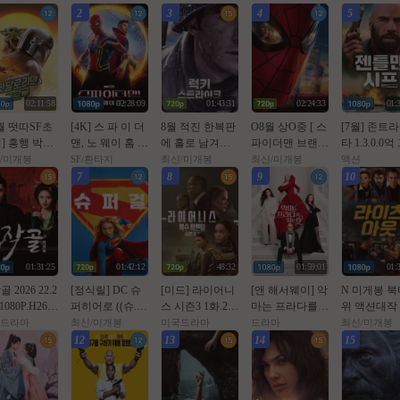
2
3
4
5
02:11:58
02:28:09
01:43:31
02:24:33
01:
7월 떳따SF초
[4K] 스 파 이 더
8월 적진 한복판
O8월 상O중 [ 스
[7월] 존트
] 흥행 박스1
맨, 노 웨이 홈 (2
에 홀로 남겨진
파이더맨 브랜뉴
타 1.3.0.0
[초대형SF대
021년 작품)
미군 병사 [ 럭키
데이 ] 톰홀랜드
을 훔쳐라 [
/미개봉
SF/환타지
최신/미개봉
최신/미개봉
액션
화] [스워즈]
스트라Ol크 ] 108
- CAM 버전. 공
맨 시프 ]완
7
8
9
10
80공식자막
0p 5.1 완벽자막
식자막
막
01:31:25
01:42:12
48:32
01:59:01
01:
골 2026 22.2
[정식릴] DC 슈
[미드] 라이어니
[앤 해서웨이] 악
N 미게봉 북
1080P.H264.
퍼히어로 ((슈.
스 시즌3 1화.202
마는 프라다를
위 액션대작 
 [iQIYI정식
퍼.걸)) 1080p 5.1
6.1080p.한글자
입는다 2. 2026 (2
하 전 투 공
드라마
최신/미개봉
미국드라마
드라마
최신/미개봉
자막]
공식자막
막
0년 만의 속편)
막 초고화질 B
12
13
14
15
Ray5.1