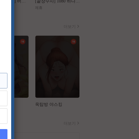
[왕과 사는 남자] 버려진 왕의 마지막 1년
[끝장수사] 1080 하나의 사건 두 명의 용의자
[가화만死성]FHD 가장 익숙한 관계가 무너지는 세 번의 기묘한 순간
제휴
제휴
더보기
집
옥탑방 야스킹
비밀수업
더보기