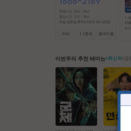
운영시간 : 10시 ~ 18시
점심시간 : 13시 ~ 14시
+-
주말·공휴일 휴무 (1:1문의 24시 운영)
17회
4.
중국
자체
FAQ
1:1문의
원격지원
이번주의 추천 테마는
#
최신작
#
금