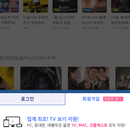
30:02
01:47:38
01:40:02
02:05:25
02:
소양공주 2026
N 돌아온 두웨인
7월 [공식자막]
O6.제ㅇI미 블록
O7월. 휴잭
 1080P.H26
존스 액션범죄 [
죽음의 동굴 목
버스터 액션대작
절한핏빛복
AAC [번역기
쎈투럴 잉텔ㄹ1
숨 건 생존[ 데블
[ 핫 트 오 브 스
(( _ 로 빈 후
드라마
액션
최신/미개봉
최신/미개봉
최신/미개봉
자막]
전쑤 ] 공식자막
스 마우스 ]
턴 ] 공식자막 초
)) 1080P 
초고화질 FHD5.
고화질 FHD 5.1
막
1
융
#
반려동물
#
미스터리
#
우주
로그인
회원가입