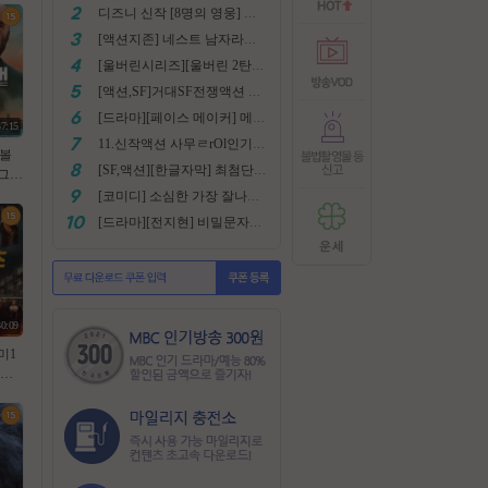
디즈니 신작 [8명의 영웅] 통합본 2022
[액션지존] 네스트 남자라면 한번쯤은 봐야지요
[울버린시리즈][울버린 2탄] 더 울버린 확장판 완벽자막
[액션,SF]거대SF전쟁액션 외계침공 손흥민출현 최강저l작진 [ 지구 저항군 ] 화질자막완벽
[드라마][페이스 메이커] 메달은 딸수없는 국가대표 [김명민.고아라]
37:15
11.신작액션 사무ㄹrOl인기작 ((귀무사 무사시)) FHD 완벽자막
라볼
[SF,액션][한글자막] 최첨단 미래특수부대 초대박 안봄후회함~ 진짜잼있어요 스샷 꼭보세요 1080
억 그림
 젠틀
[코미디] 소심한 가장 잘나가는 도둑에게 태클걸다 [소지섭.박상면]
벽자
[드라마][전지현] 비밀문자로 이어진 두 여인의 삶
30:09
미1
ㅈ1
식자
lu