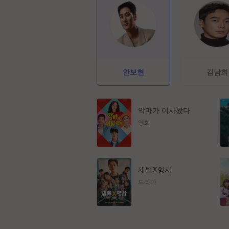
안보현
김남희
악마가 이사왔다
영화
재벌X형사
드라마