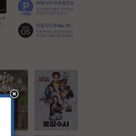
01:53
맨 처
수극
 드 _
완벽자