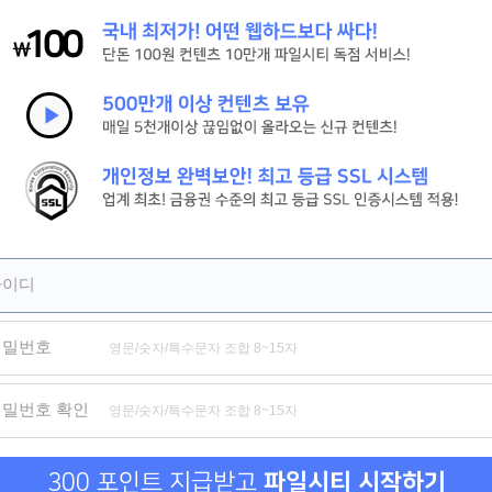
[신현준, 김병만] 현 상 수 배. 2026 (도플갱어 공조 코미디)
[살목지] 절대 살아서 못 나간다 저수지의 끔찍한 비밀
[짱구] HD 서울 하늘 아래서 꿈을 쫓는 짱구의 뜨거운 성장 기록
제휴
제휴
제휴
아이디
비밀번호
음담패설
부대에 남군이 나 혼자
모녀의 
비밀번호 확인
300 포인트 지급받고
파일시티 시작하기