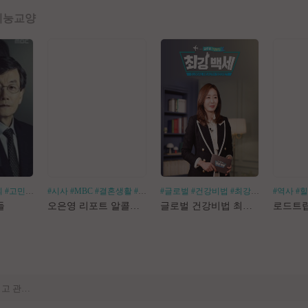
예능
교양
회
#고민거리
#분야별
#시사
#MBC
#결혼생활
#알코올중독
#글로벌
#건강비법
#최강백세
#김경화
#역사
#
[공지] 사이트 내 장기 콘텐츠 정리 작업 진행
들
오은영 리포트 알콜지옥
글로벌 건강비법 최강백세
[공지] 불법 촬영물 등 유통방지를 위한 기술적조치 적용 및 업로드 금지 안내
[공지] 불법 성인컨텐츠 등록 제재 명단 188차
[공지] E북 카테고리 내 도서 분류 서비스 변경 안내
[안내] Edge 브라우저 다운로드 경고 관련 공지