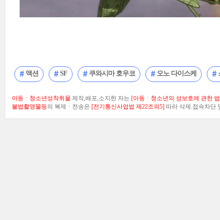
액션
SF
쿠와시마 호우코
오노 다이스케
아동ㆍ청소년성착취물
제작,배포,소지한 자는
[아동ㆍ청소년의 성보호에 관한 법률
불법촬영물등
의 복제ㆍ전송은
[전기통신사업법 제22조의5]
따라 삭제.접속차단 및