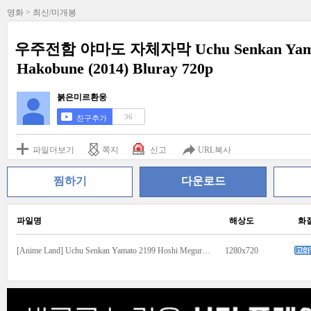
영화 > 최신/미개봉
우주전함 야마도 자체자막 Uchu Senkan Yamato
Hakobune (2014) Bluray 720p
붉은미르환웅
36
친구추가
파일더보기
쪽지
신고
URL복사
찜하기
다운로드
파일명
해상도
화
[Anime Land] Uchu Senkan Yamato 2199 Hoshi Meguru Hakobune (2014) Bluray 720p Hi10P RAW [66740E4A].mkv
1280x720