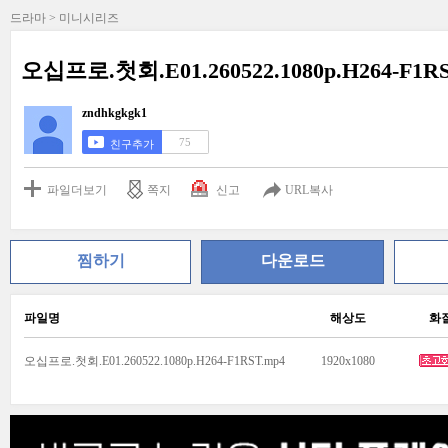
드라마 > 미니시리즈
오십프로.첫회.E01.260522.1080p.H264-F1R
zndhkgkgk1
75
친구추가
파일더보기
쪽지
신고
URL복사
찜하기
다운로드
파일명
해상도
화
오십프로.첫회.E01.260522.1080p.H264-F1RST.mp4
1920x1080