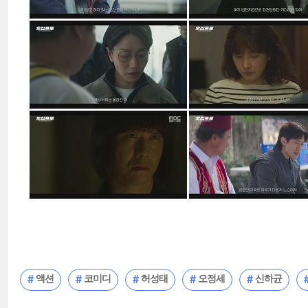
액션
코미디
허성태
오정세
신하균