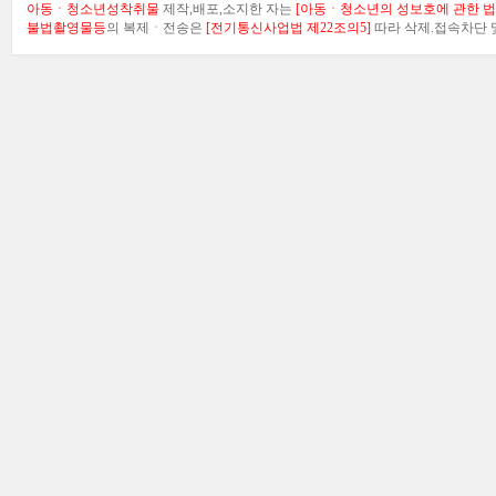
아동ㆍ청소년성착취물
제작,배포,소지한 자는
[아동ㆍ청소년의 성보호에 관한 법률
불법촬영물등
의 복제ㆍ전송은
[전기통신사업법 제22조의5]
따라 삭제.접속차단 및