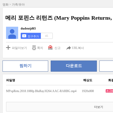
영화 > 가족/유아
메리 포핀스 리턴즈 (Mary Poppins Returns, 
dudrntjd65
45
친구추가
파일더보기
쪽지
신고
URL복사
찜하기
다운로드
파일명
해상도
화
MPopRetu.2018.1080p.BluRay.H264.AAC-RARBG.mp4
1920x808
더보기