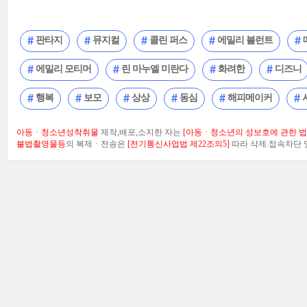
판타지
뮤지컬
콜린 퍼스
에밀리 블런트
에밀리 모티머
린 마누엘 미란다
화려한
디즈니
행복
보모
상상
동심
해피메이커
아동ㆍ청소년성착취물
제작,배포,소지한 자는
[아동ㆍ청소년의 성보호에 관한 법률
불법촬영물등
의 복제ㆍ전송은
[전기통신사업법 제22조의5]
따라 삭제.접속차단 및