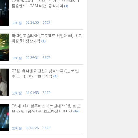
O8월 상O중 [ ㄱㅓㅁㅣ인간. 브랜뉴데이 ]
톰홀랜드 - CAM 버전. 공식자막
(1)
02:24:33
250P
고화질
라Ol언고슬리SF-[프로잭트 헤일매ㄹl]-초고
화질 5.1 정상자막
(1)
02:36:31
360P
고화질
O7월. 휴잭맨 처절한핏빛복수극 (( _ 로 빈
후 드 _ )) 1080P 완벽자막
(8)
02:01:53
300P
고화질
O6.제ㅇI미 블록버스터 액션대작 [ 핫 트 오
브 스 턴 ] 공식자막 초고화질 FHD 5.1
(26)
02:05:25
340P
고화질