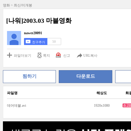
영화 > 최신/미개봉
[나워]2003.03 마블영화
nawer20091
50
친구추가
파일더보기
쪽지
신고
URL복사
찜하기
다운로드
파일명
해상도
화
데어데블.avi
1920x1080