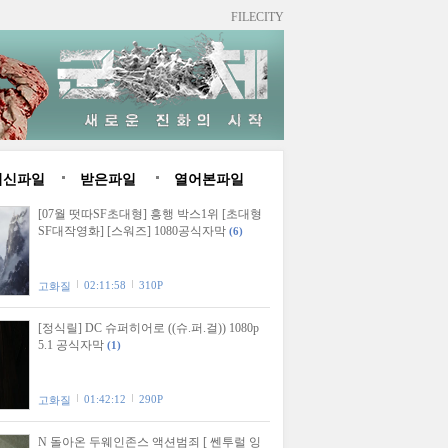
FILECITY
최신파일
받은파일
열어본파일
[07월 떳따SF초대형] 흥행 박스1위 [초대형
SF대작영화] [스워즈] 1080공식자막
(6)
02:11:58
310P
고화질
[정식릴] DC 슈퍼히어로 ((슈.퍼.걸)) 1080p
5.1 공식자막
(1)
01:42:12
290P
고화질
N 돌아온 두웨인존스 액션범죄 [ 쎈투럴 잉