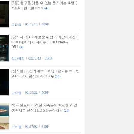
[7월] 출구를 찾을 수 없는 움직이는 호텔 [
MR.K ] 완벽한자막
(24)
01:35:18
280P
고화질
[공식자막] O7 새로운 위협과 최강의미션 [
떠ㅁ1네이떠 제너시수 ] FHD BluRay
D5.1
(4)
02:05:43
330P
일반화질
[정식릴] 극강의 슈ㅍㅓ히Qㅓ로 - 슈 ㅍㅓ맨
2O25 - 4K. 공식자막 216Op
(20)
02:09:22
500P
고화질
N) 무인도에 버려진 가족들의 처절한 리얼
생존사투 신작 FHD 5.1 공식자막
(26)
01:37:02
310P
고화질