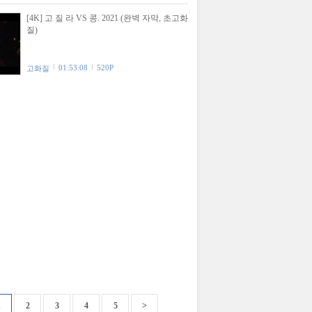
[4K] 고 질 라 VS 콩. 2021 (완벽 자막, 초고화
질)
01:53:08
520P
고화질
1
2
3
4
5
>