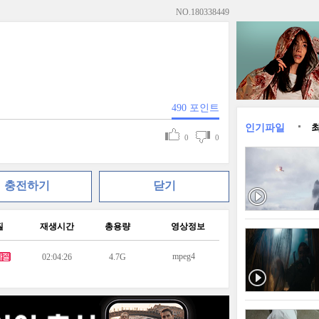
NO.
180338449
490
포인트
인기파일
0
0
충전하기
닫기
질
재생시간
총용량
영상정보
mpeg4
02:04:26
4.7G