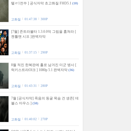
텔ㄹ1전쑤 ] 공식자막 초고화질 FHD5.1
(10)
01:47:38
300P
고화질
[7월] 존트라볼타 1.3.0.0억 그림을 훔쳐라 [
젠틀맨 시프 ]완벽자막
01:37:15
290P
고화질
8월 적진 한복판에 홀로 남겨진 미군 병사 [
럭키스트라Ol크 ] 1080p 5.1 완벽자막
(36)
01:43:31
280P
고화질
7월 [공식자막] 죽음의 동굴 목숨 건 생존[ 데
블스 마우스 ]
(50)
01:40:02
270P
고화질