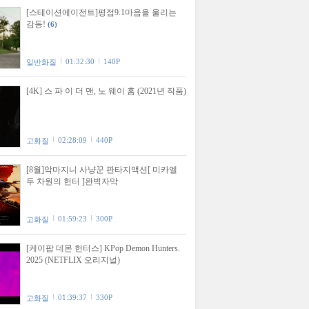
[스테이션에이전트]평점9.1마음을 울리는
감동!
(6)
01:32:30
140P
일반화질
[4K] 스 파 이 더 맨, 노 웨이 홈 (2021년 작품)
02:28:09
440P
고화질
[8월]악마지니 사냥꾼 판타지액션[ 미카엘
두 차원의 헌터 ]완벽자막
01:59:23
300P
고화질
[케이팝 데몬 헌터스] KPop Demon Hunters.
2025 (NETFLIX 오리지널)
01:39:37
330P
고화질