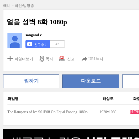
애니 > 최신/방영중
얼음 성벽 8화 1080p
songand.c
43
친구추가
파일더보기
쪽지
신고
URL복사
찜하기
다운로드
파일명
해상도
화
The.Ramparts.of.Ice.S01E08.On.Equal.Footing.1080p.NF.WEB-DL.DUAL.AAC2.0.H.264.MSubs-ToonsHub.mkv
1920x1080