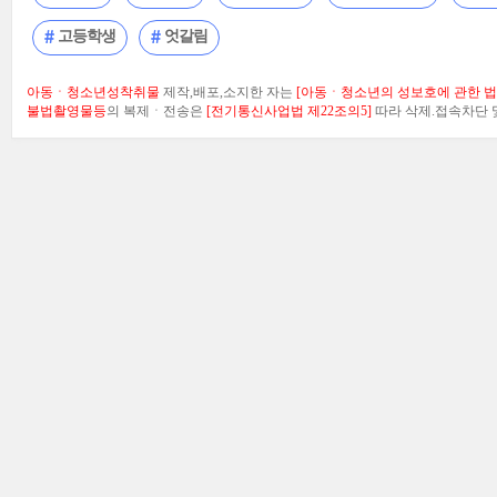
고등학생
엇갈림
아동ㆍ청소년성착취물
제작,배포,소지한 자는
[아동ㆍ청소년의 성보호에 관한 법률
불법촬영물등
의 복제ㆍ전송은
[전기통신사업법 제22조의5]
따라 삭제.접속차단 및