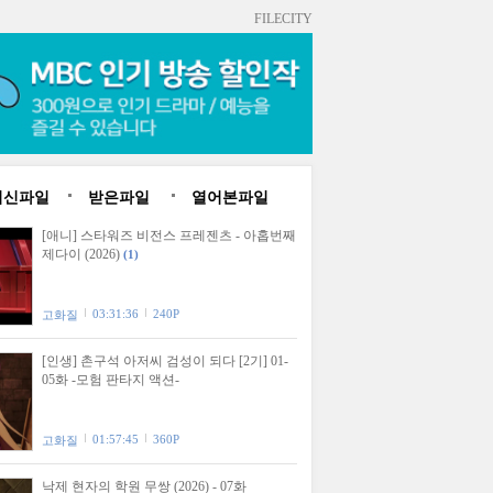
FILECITY
최신파일
받은파일
열어본파일
[애니] 스타워즈 비전스 프레젠츠 - 아홉번째
제다이 (2026)
(1)
03:31:36
240P
고화질
[인생] 촌구석 아저씨 검성이 되다 [2기] 01-
05화 -모험 판타지 액션-
01:57:45
360P
고화질
낙제 현자의 학원 무쌍 (2026) - 07화