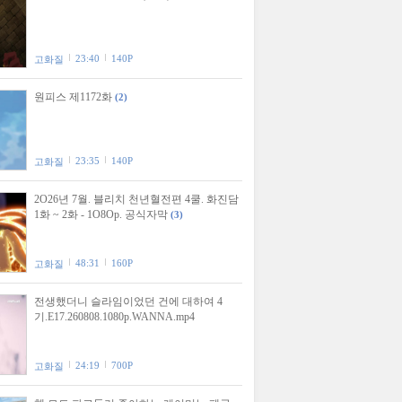
23:40
140P
고화질
원피스 제1172화
(2)
23:35
140P
고화질
2O26년 7월. 블리치 천년혈전편 4쿨. 화진담
1화 ~ 2화 - 1O8Op. 공식자막
(3)
48:31
160P
고화질
전생했더니 슬라임이었던 건에 대하여 4
기.E17.260808.1080p.WANNA.mp4
24:19
700P
고화질