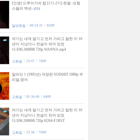
[인생] 드루아가의 탑 [1기-2기] 완결 -모험
스릴러 액션-
(11)
09:54:31
830P
일반화질
여기는 내게 맡기고 먼저 가라고 말한 지 10
년이 지났더니 전설이 되어 있었
다.E06.260808.720p.WANNA.mp4
23:47
700P
고화질
알라딘 1 (1992년) 극장판 SODiHD 1080p 우
리말,영어.
01:30:40
640P
고화질
여기는 내게 맡기고 먼저 가라고 말한 지 10
년이 지났더니 전설이 되어 있었
다.E06.260808.720p.H264-F1RST
23:36
700P
고화질