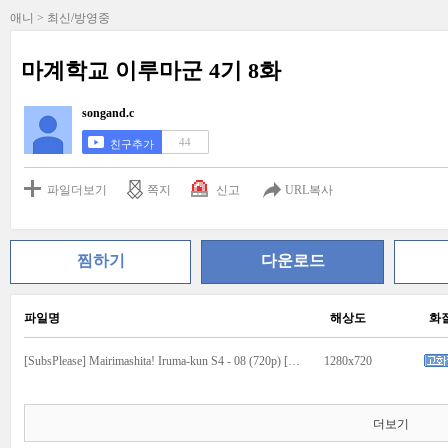
애니 > 최신/방영중
마계학교 이루마군 4기 8화
songand.c
44
친구추가
파일더보기
쪽지
신고
URL복사
찜하기
다운로드
파일명
해상도
화
[SubsPlease] Mairimashita! Iruma-kun S4 - 08 (720p) [7E1ABE04].mkv
1280x720
더보기