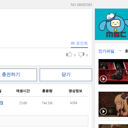
NO.
180505593
80
포인트
인기파일
0
0
충전하기
닫기
질
재생시간
총용량
영상정보
h264
25:00
744.1M