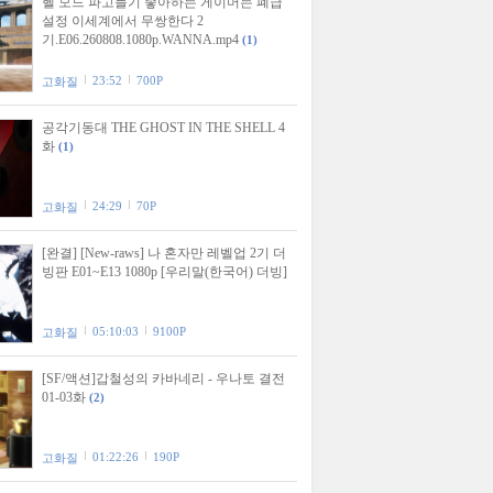
헬 모드 파고들기 좋아하는 게이머는 폐급
설정 이세계에서 무쌍한다 2
기.E06.260808.1080p.WANNA.mp4
(1)
23:52
700P
고화질
공각기동대 THE GHOST IN THE SHELL 4
화
(1)
24:29
70P
고화질
[완결] [New-raws] 나 혼자만 레벨업 2기 더
빙판 E01~E13 1080p [우리말(한국어) 더빙]
05:10:03
9100P
고화질
[SF/액션]갑철성의 카바네리 - 우나토 결전
01-03화
(2)
01:22:26
190P
고화질