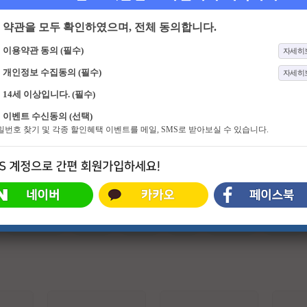
약관을 모두 확인하였으며, 전체 동의합니다.
이용약관 동의 (필수)
자세히
개인정보 수집동의 (필수)
자세히
14세 이상입니다. (필수)
169화
역전의 한방
4653화
기분 좋은 날
이벤트 수신동의 (선택)
드라마보다 더 드라마 같은 반전 인
화려함 뒤에 숨겨진 스타들의 진솔한
비밀번호 찾기 및 각종 할인혜택 이벤트를 메일, SMS로 받아보실 수 있습니다.
생 추적 스토리 프로그램
이야기와 이색 명소에서 펼쳐지는 스
타들의 특별한 체험. 그리고 유쾌한
강의, 기분 좋은 정보! 웃음과 눈물이
함께하는 명강의와 생활에 유익한 다
양한 정보가 함께 하는 프로그램
#슈퍼히어로
#외계인
#파트너
#귀신
#특수부대
#소지섭