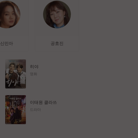
신민아
공효진
히야
영화
이태원 클라쓰
드라마