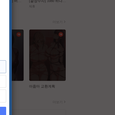
[왕과 사는 남자] 버려진 왕의 마지막 1년
[끝장수사] 1080 하나의 사건 두 명의 용의자
[가화만死성]FHD 가장 익숙한 관계가 무너지는 세 번의 기묘한 순간
제휴
제휴
더보기
업
아줌마 교환계획
나는 뱀파이어다
더보기