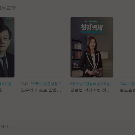
예능
교양
회
#고민거리
#분야별
#시사
#MBC
#결혼생활
#알코올중독
#글로벌
#건강비법
#최강백세
#김경화
#역사
#
[공지] 사이트 내 장기 콘텐츠 정리 작업 진행
들
오은영 리포트 알콜지옥
글로벌 건강비법 최강백세
[공지] 불법 촬영물 등 유통방지를 위한 기술적조치 적용 및 업로드 금지 안내
[공지] 불법 성인컨텐츠 등록 제재 명단 188차
[공지] E북 카테고리 내 도서 분류 서비스 변경 안내
[안내] Edge 브라우저 다운로드 경고 관련 공지