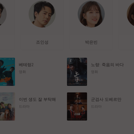
조인성
박은빈
베테랑2
노량: 죽음의 바다
영화
영화
이번 생도 잘 부탁해
군검사 도베르만
드라마
드라마