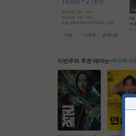
운영시간 : 10시 ~ 18시
점심시간 : 13시 ~ 14시
8월
주말·공휴일 휴무 (1:1문의 24시 운영)
에 
미군
최신
스트라
FAQ
1:1문의
원격지원
0p
이번주의 추천 테마는
#
최신작
#
금