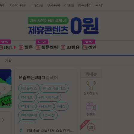
충전
자유이용권
내정보
쿠폰등록
이벤트
친구관리
운세
|
HOT
웹툰
웹툰채팅
BJ방송
성인
기타
퀵메뉴
요즘뜨는
#태그
검색어
#넷플릭스
#디즈니플러스
#유쾌한
#슈퍼히어로
#외계인
#파트너
#귀신
#특수부대
#소지섭
#전지현
8월넷플 소울캐처 스릴러액션신작 ㅡ 용 병 ㅡ 살인 조직 보복 1080P 정식자막