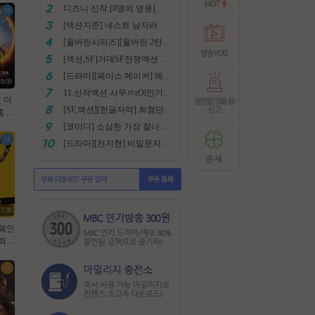
디즈니 신작 [8명의 영웅] 통합본 2022
[액션지존] 네스트 남자라면 한번쯤은 봐야지요
[울버린시리즈][울버린 2탄] 더 울버린 확장판 완벽자막
[액션,SF]거대SF전쟁액션 외계침공 손흥민출현 최강저l작진 [ 지구 저항군 ] 화질자막완벽
[드라마][페이스 메이커] 메달은 딸수없는 국가대표 [김명민.고아라]
28:09
11.신작액션 사무ㄹrOl인기작 ((귀무사 무사시)) FHD 완벽자막
이 더
[SF,액션][한글자막] 최첨단 미래특수부대 초대박 안봄후회함~ 진짜잼있어요 스샷 꼭보세요 1080
 (2
[코미디] 소심한 가장 잘나가는 도둑에게 태클걸다 [소지섭.박상면]
[드라마][전지현] 비밀문자로 이어진 두 여인의 삶
47:38
두웨인
 [
ㄹ1
자막
D5.