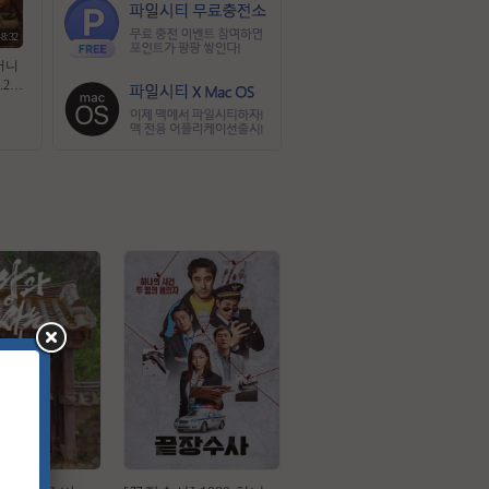
48:32
어니
202
글자