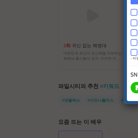
2화
귀신 잡는 해병대
대한민국 최강의 정신력을 자부하는
- 
해병대 출신들이 모여, 이번엔 진짜
귀신을 잡으러 심령 스폿으로 떠난
다! 실제 무속인들이 경험한 기이한
사건과 금기, 그리고 사람들 사이에
떠도는 괴담을 눈앞에서 확인하는 한
여름 납량 오컬트 수색 버라이어티!
파일시티의 추천
#키워드
#넷플릭스
#디즈니플러스
#유쾌한
요즘 뜨는 이 배우