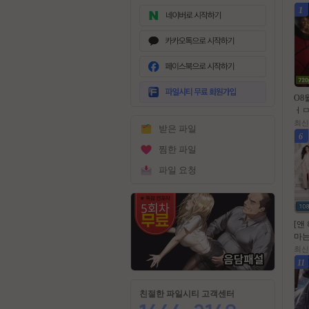
1
무
료
O8
회
ㅓㅁ
원
랜뉴
최신
받은 파일
가
랜드
6
입
전.
찜한 파일
파일 요청
[앤
마는
입는다
최신
0년
11
친절한 파일시티 고객센터