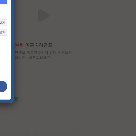
보기
보기
94화
이혼숙려캠프
235화
꼬리에 꼬리를 무는 그날 
인생을 새로고침하기 위한 부부들의
‘너’ 에게 꼭 들려주고 싶어! 
이야기 <이혼숙려캠프>
우자, 동료... 세 명의 '이야기
스로 공부하며 느낀 바를 각자
야기 친구'(가장 가까운 지인)
가장 일상적인 공간에서 1:1 
하는 방식의 프로그램
#전지현