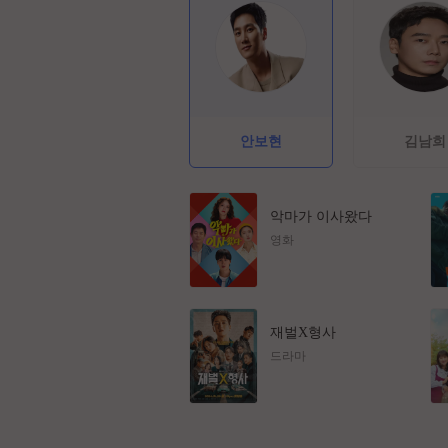
안보현
김남희
악마가 이사왔다
영화
재벌X형사
드라마