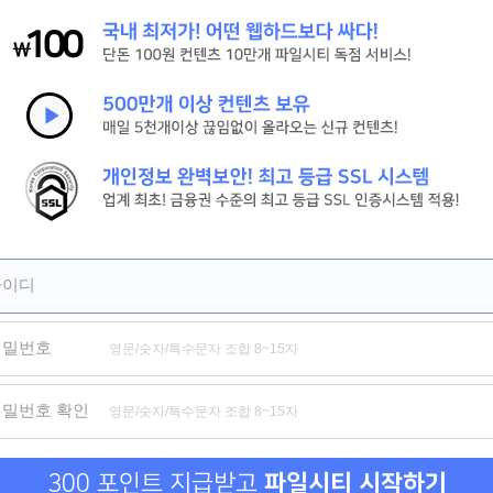
[신현준, 김병만] 현 상 수 배. 2026 (도플갱어 공조 코미디)
[살목지] 절대 살아서 못 나간다 저수지의 끔찍한 비밀
[짱구] HD 서울 하늘 아래서 꿈을 쫓는 짱구의 뜨거운 성장 기록
제휴
제휴
제휴
아이디
비밀번호
신도시 마사지
위험한 거래 그리고 옆집 여자
비밀수
비밀번호 확인
300 포인트 지급받고
파일시티 시작하기