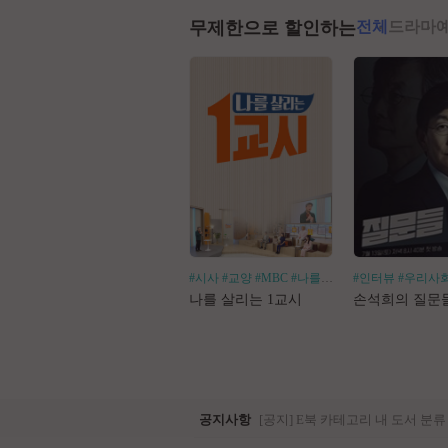
무제한으로 할인하는
전체
드라마
#시사
#교양
#MBC
#나를살리는
#인터뷰
#우리사
나를 살리는 1교시
손석희의 질문
공지사항