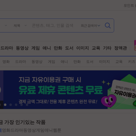
포인트 
최근 검색어
제목
드라마
동영상
게임
애니
만화
도서
이미지
교육
기타
정액관
영화
드라마
동영상
게임
애니
만화
도서
이미지
교육
키즈
금 가장 인기있는 작품
체
영화
드라마
동영상
게임
애니
웹툰