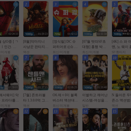
2
3
4
5
02:24:33
01:59:23
01:42:12
02:11:58
02:
월 상O중 [ ㄱ
[8월]악마지니
[정식릴] DC 슈
[07월 떳따SF초
[4K] 스 파 
ㅣ인간. 브
사냥꾼 판타지액
퍼히어로 ((슈.
대형] 흥행 박스1
맨, 노 웨이 홈
데이 ] 톰홀
션[ 미카엘 두 차
퍼.걸)) 1080p 5.1
위 [초대형SF대
021년 작품)
/미개봉
액션
최신/미개봉
최신/미개봉
SF/환타지
 - CAM 버
원의 헌터 ]완벽
공식자막
작영화] [스워즈]
7
8
9
10
 공식자막
자막
1080공식자막
01:59:01
01:37:15
02:05:25
01:53:40
01:
 해서웨이] 악
[7월] 존트라볼
O6.제ㅇI미 블록
이별하고 깨어난
N 돌아온 
 프라다를
타 1.3.0.0억 그림
버스터 액션대작
시스템-여성을
존스 액션범죄
 2. 2026 (2
을 훔쳐라 [ 젠틀
[ 핫 트 오 브 스
돕고 벼락부자
쎈투럴 잉텔
/미개봉
액션
최신/미개봉
일반
액션
 만의 속편)
맨 시프 ]완벽자
턴 ] 공식자막 초
되기 시즌1 - 더
전쑤 ] 공식
12
13
14
15
막
고화질 FHD 5.1
빙 2026 E01-E70
초고화질 FH
1920p WEB-DL.
1
AAC.H264-Gam