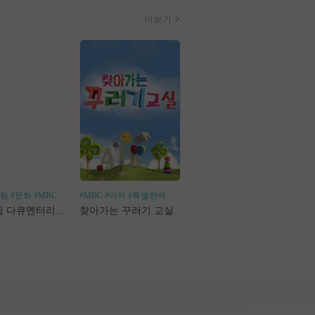
더보기
힐링
#문화
#MBC
#MBC
#아이
#특별한여행
#어린이체험
#나혼산
#1인가구
#1인가정
#독
로드트립 다큐멘터리 마사지로드
찾아가는 꾸러기 교실
나 혼자 산다