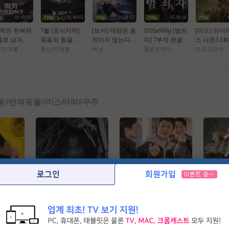
Dong
01:43:31
01:40:02
01:51:02
05:18:16
 적진 한복판
7월 [공식자막]
[보자] 태양은 움
1920x960p [범죄
[미드] 라이
홀로 남겨진
죽음의 동굴 목
직이지 않는다 1
자] 7부작 완결
스 시즌3 1화.
 병사 [ 럭키
숨 건 생존[ 데블
1월
타카하시 잇세이
6.1080p.한
/미개봉
최신/미개봉
액션
일본드라마
미국드라마
Ol크 ] 108
스 마우스 ]
한글자막 2026년
막
 5.1 완벽자막
융
#
반려동물
#
미스터리
#
우주
로그인
회원가입