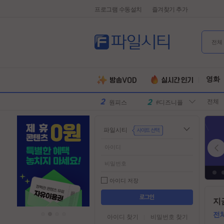
프로그램 수동설치
즐겨찾기 추가
전체
유부녀킬러
#전지현
군체
#넷플릭스
영화
원피스
#디즈니플
전체
러스
스파이더맨
#유쾌한
슈퍼걸
#슈퍼히어
파일시티
로
만달로리안
#외계인
동궁
#파트너
김부장
#귀신
악마는프라
#특수부대
아이디 저장
다를입는다
디스클로저
#소지섭
들
지
어
데이
유부녀킬러
#전지현
가
전
아이디 찾기
비밀번호 찾기
군체
#넷플릭스
기