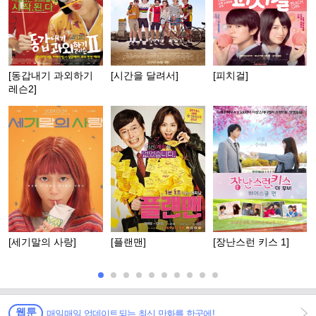
[동갑내기 과외하기
[시간을 달려서]
[피치걸]
레슨2]
[세기말의 사랑]
[플랜맨]
[장난스런 키스 1]
웹툰
매일매일 업데이트되는 최신 만화를 한곳에!