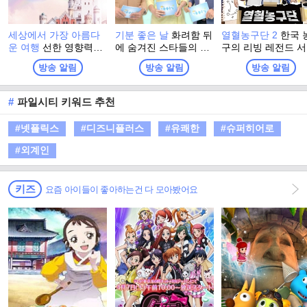
세상에서 가장 아름다
기분 좋은 날
화려함 뒤
열혈농구단 2
한국 
운 여행
선한 영향력을
에 숨겨진 스타들의 진
구의 리빙 레전드 
따라 기부의 기쁨과 즐
솔한 이야기와 이색 명
훈이 직접 선택한 
방송 알림
방송 알림
방송 알림
거움을 전하고, 기부 문
소에서 펼쳐지는 스타
계 최강 농구팀 ‘라
화 확산을 유도하는 사
들의 특별한 체험. 그리
이글스’! 아시아 제
회 공헌 프로그램
고 유쾌한 강의, 기분
이어 전국 아마추어
#
파일시티 키워드 추천
좋은 정보! 웃음과 눈물
강팀들과 자존심을 
이 함께하는 명강의와
‘전국 최강전’을 펼
#넷플릭스
#디즈니플러스
#유쾌한
#슈퍼히어로
생활에 유익한 다양한
국내 정상에 도전한
정보가 함께 하는 프로
국내 최강을 향한 <
#외계인
그램
이징이글스>의 두 
비상이 시작된다.
키즈
요즘 아이들이 좋아하는건 다 모아봤어요