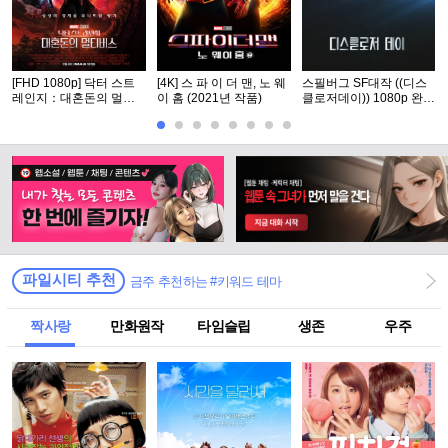
[FHD 1080p] 닥터 스트
[4K] 스 파 이 더 맨, 노 웨
스필버그 SF대작 ((디스
레인지：대혼돈의 멀티
이 홈 (2021년 작품)
클로저데이)) 1080p 완벽
버스
자막
파일시티 추천
금주 추천하는 #키워드 테마
짝사랑
만화원작
타임슬립
생존
우주