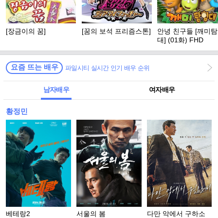
[장금이의 꿈]
[꿈의 보석 프리즘스톤]
안녕 친구들 [깨미
대] (01화) FHD
요즘 뜨는 배우
파일시티 실시간 인기 배우 순위
남자배우
여자배우
황정민
베테랑2
서울의 봄
다만 악에서 구하소