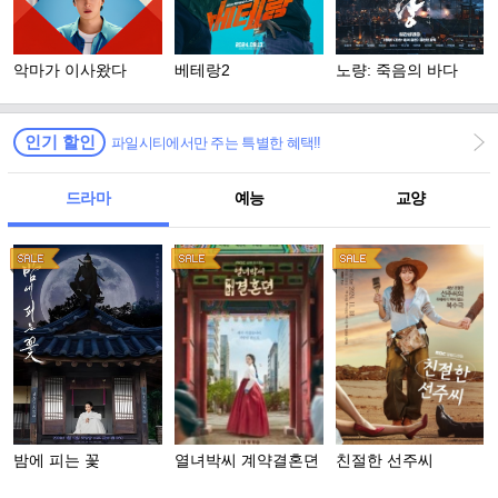
악마가 이사왔다
베테랑2
노량: 죽음의 바다
인기 할인
파일시티에서만 주는 특별한 혜택!!
드라마
예능
교양
밤에 피는 꽃
열녀박씨 계약결혼뎐
친절한 선주씨