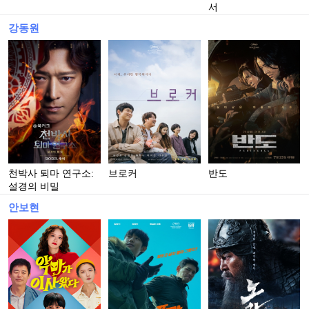
서
강동원
천박사 퇴마 연구소:
브로커
반도
설경의 비밀
안보현