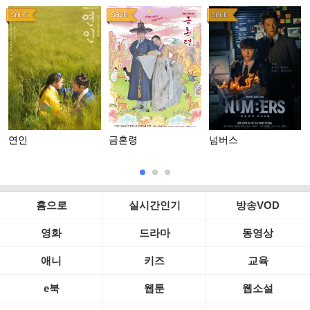
연인
금혼령
넘버스
홈으로
실시간인기
방송VOD
영화
드라마
동영상
애니
키즈
교육
e북
웹툰
웹소설