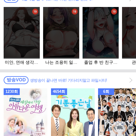
미안, 연애 생각은
나는 조용히 일하
졸업 후 반 친구들
관
없어
고 싶다
을 다 따먹음
방송VOD
생방송이 끝나면 바로! 기다리지말고 파일시티!
1230회
4654회
6회