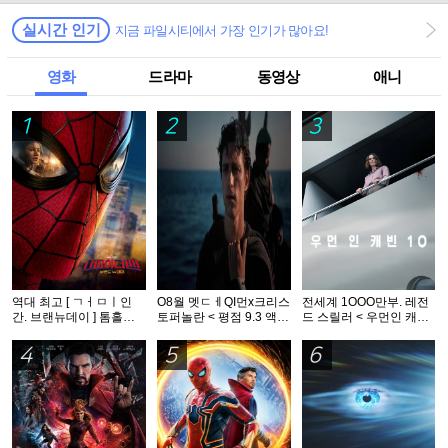
실시간 인기
지금 파일시티에서 가장 인기가 많아요!
영화
드라마
동영상
애니
1
2
3
역대 최고 [ ㄱㅓㅁㅣ인
O8월 멧ㄷㅔQI먼x크리스
전세계 1OOO만부. 레전
간. 브랜뉴데이 ] 톰홀랜
토퍼놀란 < 평점 9.3 액션
드 스릴러 < 우먼인 캐빈
드 - HDTS 1O8Op. 공식
대작 > - CAM. 공식자막
10 >- 1O8Op. 공식자막
자막
4
5
6