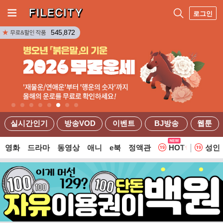
로그인
545,872
실시간인기
방송VOD
이벤트
BJ방송
웹툰
영화
드라마
동영상
애니
e북
정액관
HOT
성인
웹툰