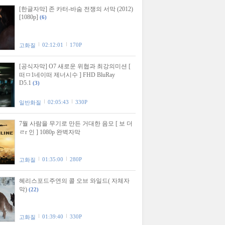
[한글자막] 존 카터-바숨 전쟁의 서막 (2012)
[1080p]
(6)
02:12:01
170P
고화질
[공식자막] O7 새로운 위협과 최강의미션 [
떠ㅁ1네이떠 제너시수 ] FHD BluRay
D5.1
(3)
02:05:43
330P
일반화질
7월 사람을 무기로 만든 거대한 음모 [ 보 더
ㄹr 인 ] 1080p 완벽자막
01:35:00
280P
고화질
헤리스포드주연의 콜 오브 와일드( 자체자
막)
(22)
01:39:40
330P
고화질