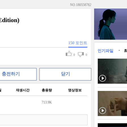
NO.
180558782
ition)
150
포인트
인기파일
0
0
충전하기
닫기
질
재생시간
총용량
영상정보
713.9K