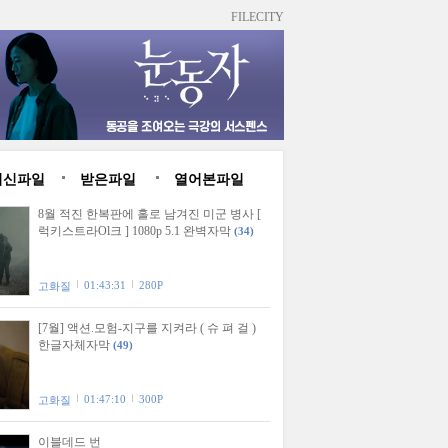
FILECITY
최신파일
받은파일
열어본파일
8월 적진 한복판에 홀로 남겨진 미군 병사 [
럭키스트라Ol크 ] 1080p 5.1 완벽자막
(34)
01:43:31
280P
고화질
[7월] 액션.모험-지구를 지켜라 ( 슈 펴 걸 )
한글자체자막
(49)
01:47:10
300P
고화질
이블데드 번