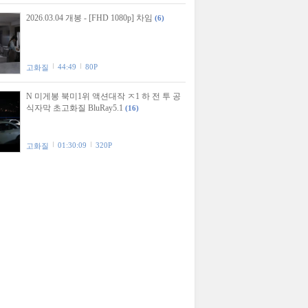
2026.03.04 개봉 - [FHD 1080p] 차임
(6)
44:49
80P
고화질
N 미게봉 북미1위 액션대작 ㅈ1 하 전 투 공
식자막 초고화질 BluRay5.1
(16)
01:30:09
320P
고화질