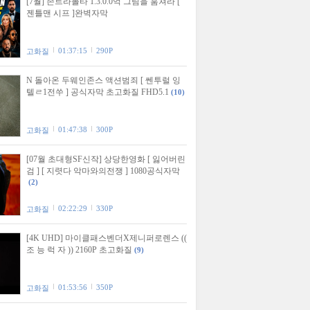
[7월] 존트라볼타 1.3.0.0억 그림을 훔쳐라 [
젠틀맨 시프 ]완벽자막
01:37:15
290P
고화질
N 돌아온 두웨인존스 액션범죄 [ 쎈투럴 잉
텔ㄹ1전쑤 ] 공식자막 초고화질 FHD5.1
(10)
01:47:38
300P
고화질
[07월 초대형SF신작] 상당한영화 [ 잃어버린
검 ] [ 지렷다 악마와의전쟁 ] 1080공식자막
(2)
02:22:29
330P
고화질
[4K UHD] 마이클패스벤더X제니퍼로렌스 ((
조 능 럭 자 )) 2160P 초고화질
(9)
01:53:56
350P
고화질