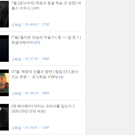
7월 [공식자막] 죽음의 동굴 목숨 건 생존[ 데
블스 마우스 ]
(47)
01:40:02
270P
고화질
[7월] 돌아온 전설의 무술가 ( 종 ㅅr 엽 문 2 )
한글자체자막
(27)
01:37:35
290P
고화질
O7월. 혁명적 선률의 향연 [ 평점 8.8 ] 쏟아
지는 호평 ! - 초고화질 1O8Op
(3)
01:39:14
390P
고화질
[앤 해서웨이] 악마는 프라다를 입는다 2.
2026 (20년 만의 속편)
01:59:01
320P
고화질