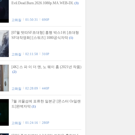
Evil.Dead.Burn.2026.1080p.MA.WEB-DL
(3)
01:50:31
690P
고화질
[07월 떳따SF초대형] 흥행 박스1위 [초대형
SF대작영화] [스워즈] 1080공식자막
(1)
02:11:58
310P
고화질
[4K] 스 파 이 더 맨, 노 웨이 홈 (2021년 작품)
(2)
02:28:09
440P
고화질
7월 괴물섬에 표류한 일본군 [몬스터 Or일랜
드]완벽자막
(1)
01:24:16
280P
고화질