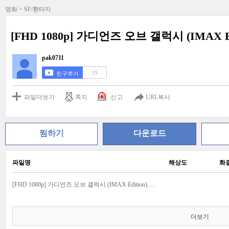
영화 > SF/환타지
[FHD 1080p] 가디언즈 오브 갤럭시 (IMAX Ed
pak0711
19
친구추가
파일더보기
쪽지
신고
URL복사
찜하기
다운로드
파일명
해상도
화
[FHD 1080p] 가디언즈 오브 갤럭시 (IMAX Edition).jpg
더보기