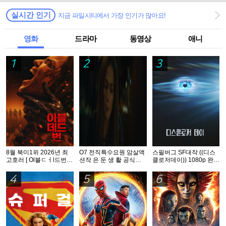
실시간 인기
지금 파일시티에서 가장 인기가 많아요!
영화
드라마
동영상
애니
1
2
3
8월 북미1위 2026년 최
O7 전직특수요원 암살액
스필버그 SF대작 ((디스
고호러 [ Ol블ㄷㅓl드번 ]
션작 은 둔 생 활 공식자
클로저데이)) 1080p 완벽
1080p 5.1 완벽자막
막 초고화질 FHD 5.1
자막
4
5
6