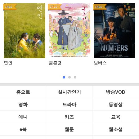
연인
금혼령
넘버스
홈으로
실시간인기
방송VOD
영화
드라마
동영상
애니
키즈
교육
e북
웹툰
웹소설