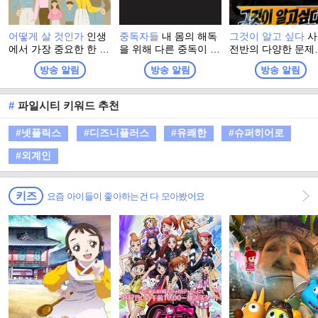
어떻게 살 것인가
인생
중독자들
내 몸의 해독
그것이 알고 싶다
사
에서 가장 중요한 한 가
을 위해 다른 중독이 필
전반의 다양한 문제
지! 건강을 지키기 위해
요하다. 같은 공간에서
들을 들여다보는 SB
방송 알림
방송 알림
방송 알림
어떻게 살 것인가를 고
중독에 대한 전혀 다른
의 대표적인 시사고
민하고 당신의 황금빛
인터뷰를 진행하며 중
프로그램
노년을 도모하는 건강
독의 늪에서 빠져나올
#
파일시티 키워드 추천
한 프로그램
수 있도록 손을 잡아 준
다!
#넷플릭스
#디즈니플러스
#유쾌한
#슈퍼히어로
#외계인
키즈
요즘 아이들이 좋아하는건 다 모아봤어요