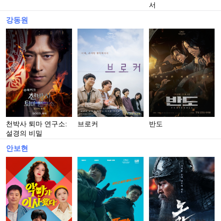
서
강동원
천박사 퇴마 연구소:
브로커
반도
설경의 비밀
안보현