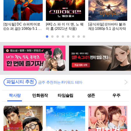
[정식릴] DC 슈퍼히어로
[4K] 스 파 이 더 맨, 노 웨
[공식파일] ((아바타 불과
((슈.퍼.걸)) 1080p 5.1 공
이 홈 (2021년 작품)
재)) 1080p 5.1 공식자막
식자막
파일시티 추천
금주 추천하는 #키워드 테마
짝사랑
만화원작
타임슬립
생존
우주