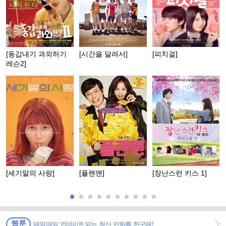
[동갑내기 과외하기
[시간을 달려서]
[피치걸]
레슨2]
[세기말의 사랑]
[플랜맨]
[장난스런 키스 1]
웹툰
매일매일 업데이트되는 최신 만화를 한곳에!