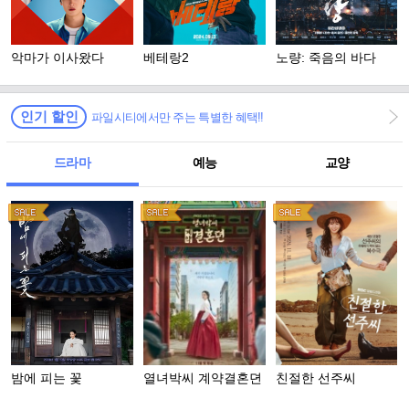
악마가 이사왔다
베테랑2
노량: 죽음의 바다
인기 할인
파일시티에서만 주는 특별한 혜택!!
드라마
예능
교양
밤에 피는 꽃
열녀박씨 계약결혼뎐
친절한 선주씨