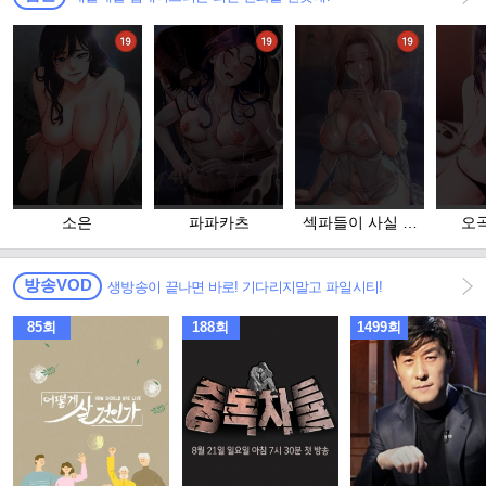
소은
파파카츠
섹파들이 사실 가
오
족이었다
방송VOD
생방송이 끝나면 바로! 기다리지말고 파일시티!
85회
188회
1499회