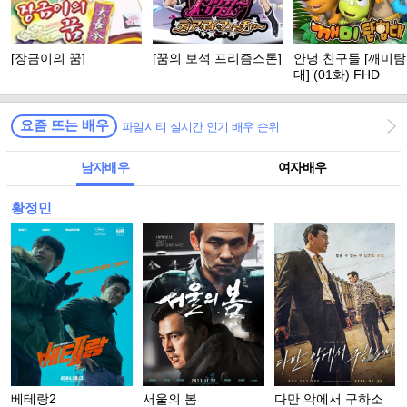
[장금이의 꿈]
[꿈의 보석 프리즘스톤]
안녕 친구들 [깨미
대] (01화) FHD
요즘 뜨는 배우
파일시티 실시간 인기 배우 순위
남자배우
여자배우
황정민
베테랑2
서울의 봄
다만 악에서 구하소