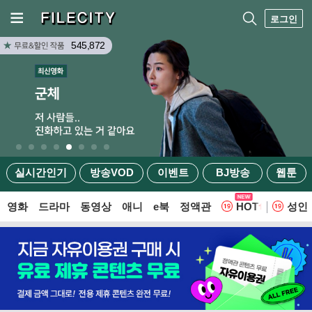
로그인
545,872
실시간인기
방송VOD
이벤트
BJ방송
웹툰
영화
드라마
동영상
애니
e북
정액관
HOT
성인
웹툰