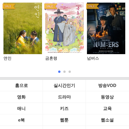
연인
금혼령
넘버스
홈으로
실시간인기
방송VOD
영화
드라마
동영상
애니
키즈
교육
e북
웹툰
웹소설