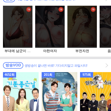
부대에 남군이 나
야한여자
부전자전
음
혼자
방송VOD
생방송이 끝나면 바로! 기다리지말고 파일시티!
4652회
201회
975회