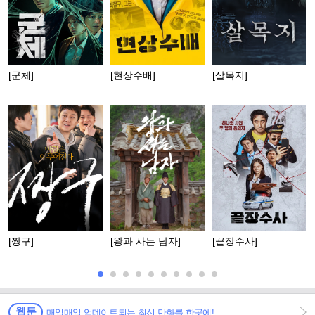
[군체]
[현상수배]
[살목지]
[짱구]
[왕과 사는 남자]
[끝장수사]
웹툰
매일매일 업데이트되는 최신 만화를 한곳에!