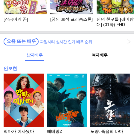
[장금이의 꿈]
[꿈의 보석 프리즘스톤]
안녕 친구들 [깨미
대] (01화) FHD
요즘 뜨는 배우
파일시티 실시간 인기 배우 순위
남자배우
여자배우
안보현
악마가 이사왔다
베테랑2
노량: 죽음의 바다