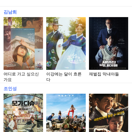
김남희
어디로 가고 싶으신
이강에는 달이 흐른
재벌집 막내아들
가요
다
조인성