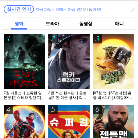
실시간 인기
지금 파일시티에서 가장 인기가 많아요!
영화
드라마
동영상
애니
1
2
3
7월 괴물섬에 표류한 일
8월 적진 한복판에 홀로
[07월 떳따SF초대형] 흥
본군 [몬스터 Or일랜드]완
남겨진 미군 병사 [ 럭키
행 박스1위 [초대형SF대
벽자막
스트라Ol크 ] 1080p 5.1
작영화] [스워즈] 1080공
완벽자막
식자막
4
5
6