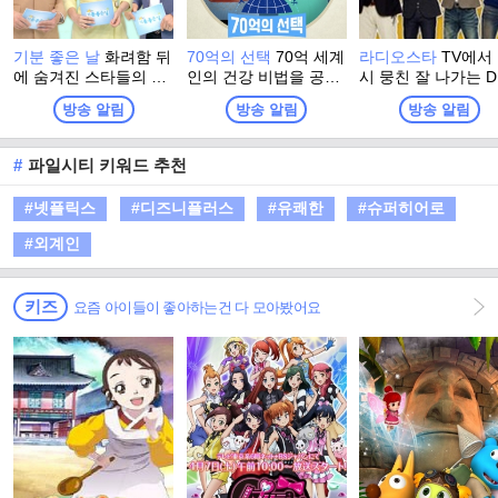
기분 좋은 날
화려함 뒤
70억의 선택
70억 세계
라디오스타
TV에서
에 숨겨진 스타들의 진
인의 건강 비법을 공유
시 뭉친 잘 나가는 D
솔한 이야기와 이색 명
하는 시간 세계인이 보
들. 라디오에는 '보
방송 알림
방송 알림
방송 알림
소에서 펼쳐지는 스타
내는 건강 시그널!
라디오'가, TV에는 '
들의 특별한 체험. 그리
리는 TV' <라디오스
고 유쾌한 강의, 기분
가 있다.
#
파일시티 키워드 추천
좋은 정보! 웃음과 눈물
이 함께하는 명강의와
#넷플릭스
#디즈니플러스
#유쾌한
#슈퍼히어로
생활에 유익한 다양한
정보가 함께 하는 프로
#외계인
그램
키즈
요즘 아이들이 좋아하는건 다 모아봤어요