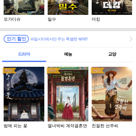
모가디슈
밀수
더킹
인기 할인
파일시티에서만 주는 특별한 혜택!!
드라마
예능
교양
밤에 피는 꽃
열녀박씨 계약결혼뎐
친절한 선주씨