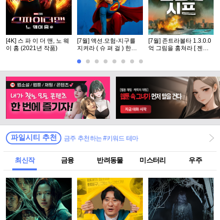
[4K] 스 파 이 더 맨, 노 웨
[7월] 액션.모험-지구를
[7월] 존트라볼타 1.3.0.0
이 홈 (2021년 작품)
지켜라 ( 슈 펴 걸 ) 한글
억 그림을 훔쳐라 [ 젠틀
자체자막
맨 시프 ]완벽자막
파일시티 추천
금주 추천하는 #키워드 테마
최신작
금융
반려동물
미스터리
우주