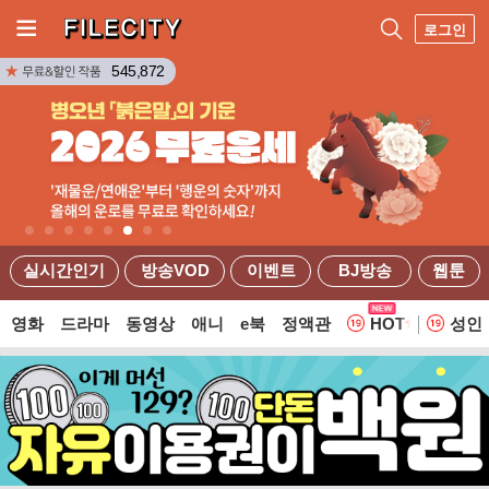
로그인
545,872
실시간인기
방송VOD
이벤트
BJ방송
웹툰
영화
드라마
동영상
애니
e북
정액관
HOT
성인
웹툰