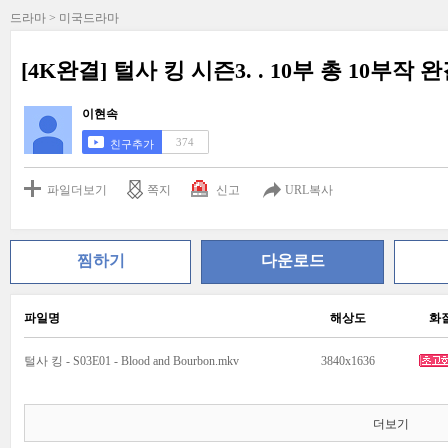
드라마 > 미국드라마
[4K완결] 털사 킹 시즌3. . 10부 총 10부작 
이현속
374
친구추가
파일더보기
쪽지
신고
URL복사
찜하기
다운로드
파일명
해상도
화
털사 킹 - S03E01 - Blood and Bourbon.mkv
3840x1636
더보기