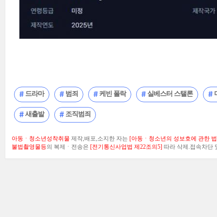
드라마
범죄
케빈 폴락
실베스터 스탤론
새출발
조직범죄
아동ㆍ청소년성착취물
제작,배포,소지한 자는
[아동ㆍ청소년의 성보호에 관한 법률
불법촬영물등
의 복제ㆍ전송은
[전기통신사업법 제22조의5]
따라 삭제.접속차단 및