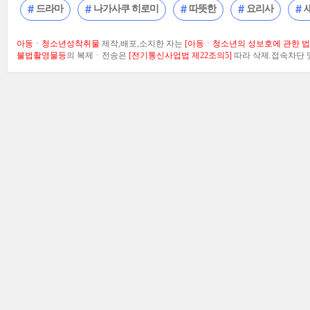
드라마
나가사쿠 히로미
따뜻한
요리사
아동ㆍ청소년성착취물
제작,배포,소지한 자는
[아동ㆍ청소년의 성보호에 관한 법률
불법촬영물등
의 복제ㆍ전송은
[전기통신사업법 제22조의5]
따라 삭제.접속차단 및