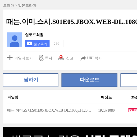
드라마 > 일본드라마
때는.이미.스시.S01E05.JBOX.WEB-DL.1080p
업로드회원
296
친구추가
파일더보기
쪽지
신고
URL복사
찜하기
다운로드
파일명
해상도
화
때는.이미.스시.S01E05.JBOX.WEB-DL.1080p.H.264.AAC2.0.mkv
1920x1080