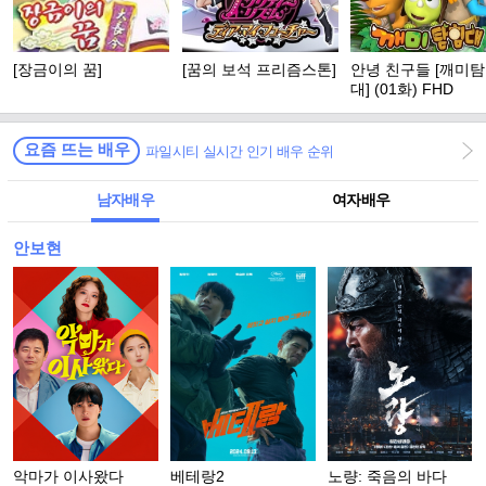
[장금이의 꿈]
[꿈의 보석 프리즘스톤]
안녕 친구들 [깨미
대] (01화) FHD
요즘 뜨는 배우
파일시티 실시간 인기 배우 순위
남자배우
여자배우
안보현
악마가 이사왔다
베테랑2
노량: 죽음의 바다