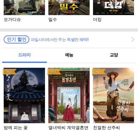
모가디슈
밀수
더킹
인기 할인
파일시티에서만 주는 특별한 혜택!!
드라마
예능
교양
밤에 피는 꽃
열녀박씨 계약결혼뎐
친절한 선주씨