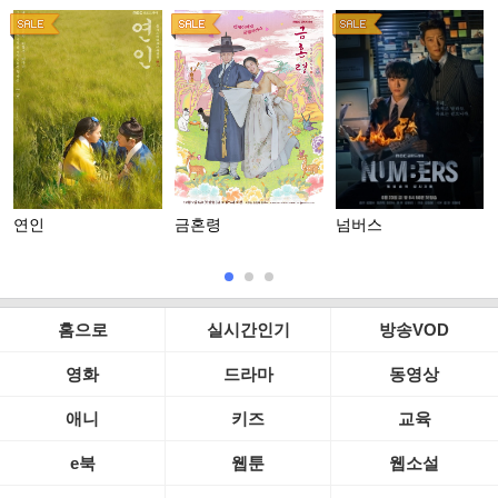
연인
금혼령
넘버스
홈으로
실시간인기
방송VOD
영화
드라마
동영상
애니
키즈
교육
e북
웹툰
웹소설