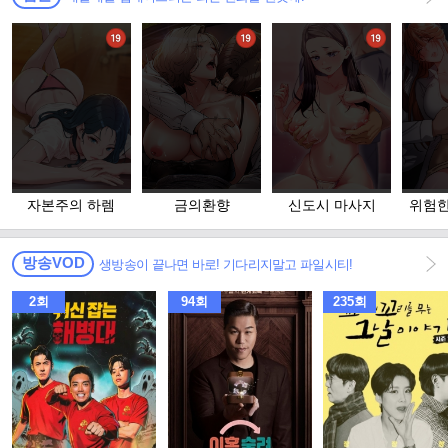
자본주의 하렘
금의환향
신도시 마사지
위험한
고 
방송VOD
생방송이 끝나면 바로! 기다리지말고 파일시티!
2회
94회
235회