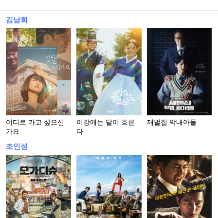
김남희
어디로 가고 싶으신
이강에는 달이 흐른
재벌집 막내아들
가요
다
조인성