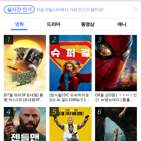
실시간 인기
지금 파일시티에서 가장 인기가 많아요!
영화
드라마
동영상
애니
1
2
3
[07월 떳따SF초대형] 흥
[정식릴] DC 슈퍼히어로
O8월 상O중 [ ㄱㅓㅁㅣ인
행 박스1위 [초대형SF대
((슈.퍼.걸)) 1080p 5.1 공
간. 브랜뉴데이 ] 톰홀랜
작영화] [스워즈] 1080공
식자막
드 - CAM 버전. 공식자막
식자막
4
5
6