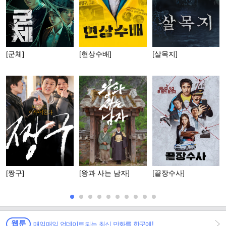
[군체]
[현상수배]
[살목지]
[짱구]
[왕과 사는 남자]
[끝장수사]
웹툰
매일매일 업데이트되는 최신 만화를 한곳에!