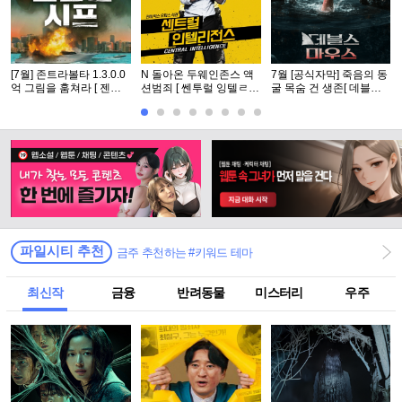
[7월] 존트라볼타 1.3.0.0
N 돌아온 두웨인존스 액
7월 [공식자막] 죽음의 동
억 그림을 훔쳐라 [ 젠틀
션범죄 [ 쎈투럴 잉텔ㄹ1
굴 목숨 건 생존[ 데블스
맨 시프 ]완벽자막
전쑤 ] 공식자막 초고화질
마우스 ]
FHD5.1
파일시티 추천
금주 추천하는 #키워드 테마
최신작
금융
반려동물
미스터리
우주