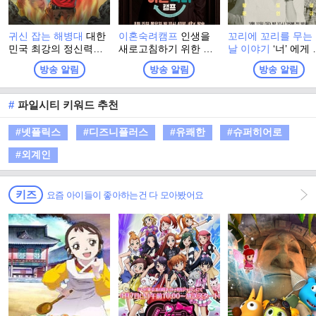
귀신 잡는 해병대
대한
이혼숙려캠프
인생을
꼬리에 꼬리를 무는
민국 최강의 정신력을
새로고침하기 위한 부
날 이야기
‘너’ 에게
자부하는 해병대 출신
부들의 이야기 <이혼숙
들려주고 싶어! 친구
방송 알림
방송 알림
방송 알림
들이 모여, 이번엔 진짜
려캠프>
배우자, 동료... 세 
귀신을 잡으러 심령 스
'이야기꾼'이 스스로
폿으로 떠난다! 실제 무
부하며 느낀 바를 
#
파일시티 키워드 추천
속인들이 경험한 기이
의 '이야기 친구'(가
한 사건과 금기, 그리고
가까운 지인)에게, 
#넷플릭스
#디즈니플러스
#유쾌한
#슈퍼히어로
사람들 사이에 떠도는
일상적인 공간에서 1
괴담을 눈앞에서 확인
로 전달하는 방식의
#외계인
하는 한여름 납량 오컬
로그램
트 수색 버라이어티!
키즈
요즘 아이들이 좋아하는건 다 모아봤어요