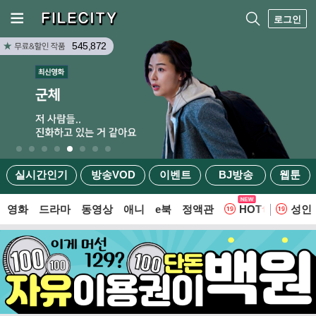
로그인
545,872
실시간인기
방송VOD
이벤트
BJ방송
웹툰
영화
드라마
동영상
애니
e북
정액관
HOT
성인
웹툰