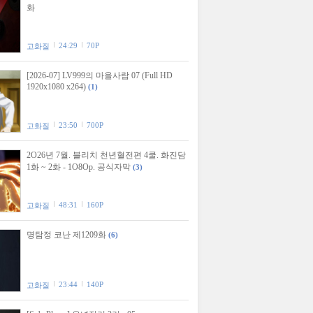
화
24:29
70P
고화질
[2026-07] LV999의 마을사람 07 (Full HD
1920x1080 x264)
(1)
23:50
700P
고화질
2O26년 7월. 블리치 천년혈전편 4쿨. 화진담
1화 ~ 2화 - 1O8Op. 공식자막
(3)
48:31
160P
고화질
명탐정 코난 제1209화
(6)
23:44
140P
고화질