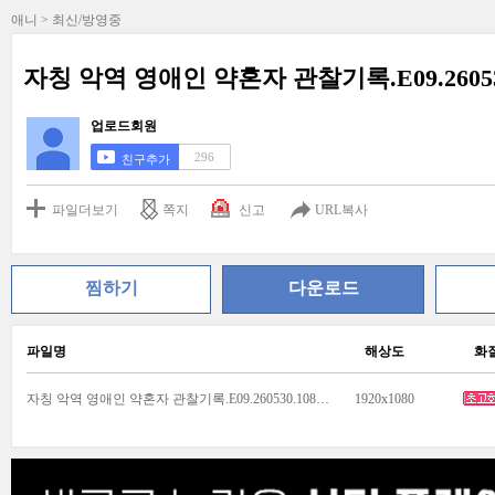
애니 > 최신/방영중
자칭 악역 영애인 약혼자 관찰기록.E09.260530.
업로드회원
296
친구추가
파일더보기
쪽지
신고
URL복사
찜하기
다운로드
파일명
해상도
화
자칭 악역 영애인 약혼자 관찰기록.E09.260530.1080p.H264-F1RST.mp4
1920x1080