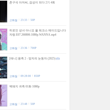
촌구석 아저씨, 검성이 되다 2기 4회
23:33
50P
고화질
히로인 성녀 아니요 올 워크스 메이드입니다
자랑.E07.260806.1080p.WANNA.mp4
23:36
700P
고화질
[애니] 용족 2 - 망자의 눈동자 (2025)
(1)
09:28:00
850P
고화질
백돼지 귀족 01화 1080p
23:48
50P
고화질