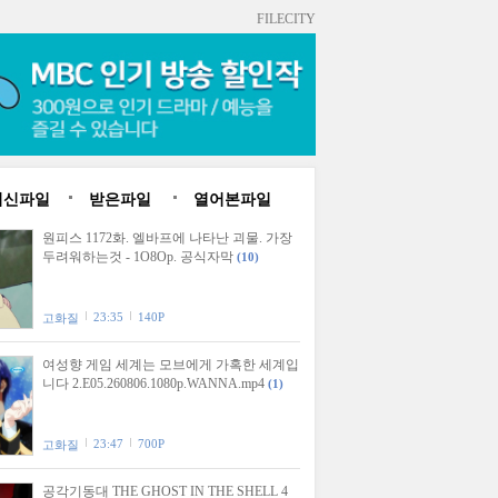
FILECITY
최신파일
받은파일
열어본파일
원피스 1172화. 엘바프에 나타난 괴물. 가장
두려워하는것 - 1O8Op. 공식자막
(10)
23:35
140P
고화질
여성향 게임 세계는 모브에게 가혹한 세계입
니다 2.E05.260806.1080p.WANNA.mp4
(1)
23:47
700P
고화질
공각기동대 THE GHOST IN THE SHELL 4