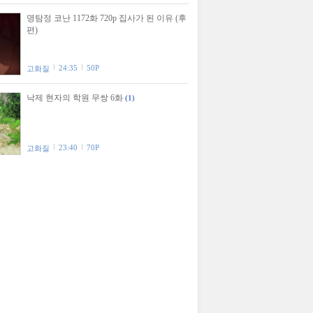
명탐정 코난 1172화 720p 집사가 된 이유 (후
편)
24:35
50P
고화질
낙제 현자의 학원 무쌍 6화
(1)
23:40
70P
고화질