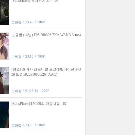
[SubsPlease] 유녀전기 2기 - 05
23:40
700P
고화질
도굴왕 (더빙).E05.260806.720p.WANNA.mp4
23:18
700P
고화질
[완결] 츠바사 크로니클 도쿄레벨레이션 1~3
화 (BD 1920x1080 x264 AAC)
01:26:44
270P
고화질
[SubsPlease] LV999의 마을사람 - 07
23:50
700P
고화질