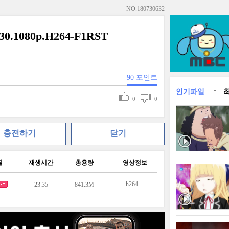
NO.
180730632
1080p.H264-F1RST
90
포인트
인기파일
0
0
충전하기
닫기
질
재생시간
총용량
영상정보
h264
23:35
841.3M