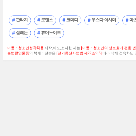
판타지
로맨스
코미디
우스다 아사미
마
설레는
휴머노이드
아동ㆍ청소년성착취물
제작,배포,소지한 자는
[아동ㆍ청소년의 성보호에 관한 법률
불법촬영물등
의 복제ㆍ전송은
[전기통신사업법 제22조의5]
따라 삭제.접속차단 및