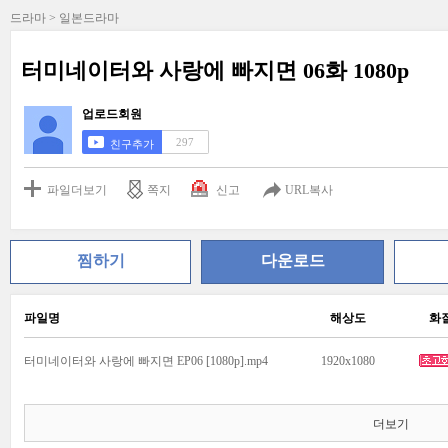
드라마 > 일본드라마
터미네이터와 사랑에 빠지면 06화 1080p
업로드회원
297
친구추가
파일더보기
쪽지
신고
URL복사
찜하기
다운로드
파일명
해상도
화
터미네이터와 사랑에 빠지면 EP06 [1080p].mp4
1920x1080
더보기