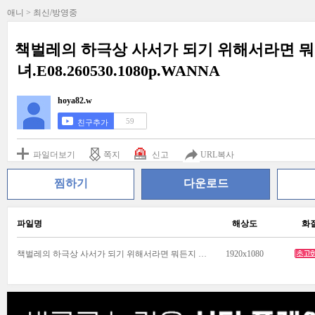
애니 > 최신/방영중
책벌레의 하극상 사서가 되기 위해서라면 뭐든
녀.E08.260530.1080p.WANNA
hoya82.w
59
친구추가
파일더보기
쪽지
신고
URL복사
찜하기
다운로드
파일명
해상도
화
책벌레의 하극상 사서가 되기 위해서라면 뭐든지 할 수 있어 영주의 양녀.E08.260530.1080p.WANNA.mp4
1920x1080