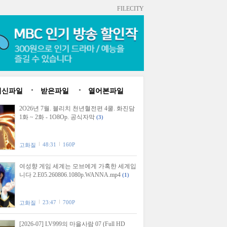
FILECITY
최신파일
받은파일
열어본파일
2O26년 7월. 블리치 천년혈전편 4쿨. 화진담
1화 ~ 2화 - 1O8Op. 공식자막
(3)
48:31
160P
고화질
여성향 게임 세계는 모브에게 가혹한 세계입
니다 2.E05.260806.1080p.WANNA.mp4
(1)
23:47
700P
고화질
[2026-07] LV999의 마을사람 07 (Full HD