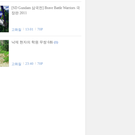
[SD Gundam 삼국전] Brave Battle Warriors 극
장판 2011
13:01
70P
고화질
낙제 현자의 학원 무쌍 6화
(1)
23:40
70P
고화질