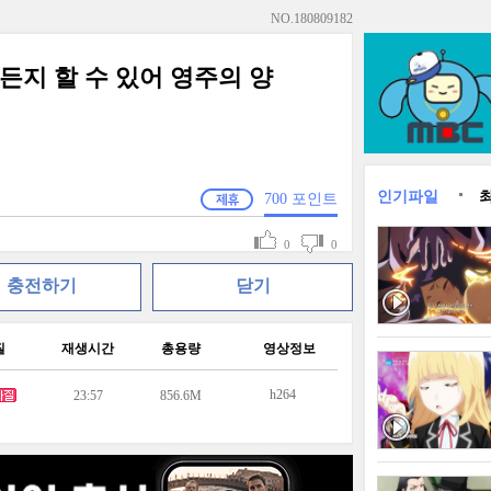
NO.
180809182
지 할 수 있어 영주의 양
인기파일
700
포인트
0
0
충전하기
닫기
질
재생시간
총용량
영상정보
h264
23:57
856.6M