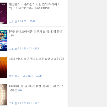
전생했더니 슬라임이었던 건에 대하여 4
기.E14.260711.720p.H264-F1RST
24:07
700P
고화질
[극장판] [도라에몽 진구의 달 탐사기] 2019
자막
01:50:40
420P
고화질
1993. 애니. 농구천재 강백호 슬램덩크 51-75
09:36:04
920P
일반화질
O8.떠따 [철.권.2022] 통합. 블.러.드.라.인. 스
샷확인
(6)
02:35:01
390P
고화질