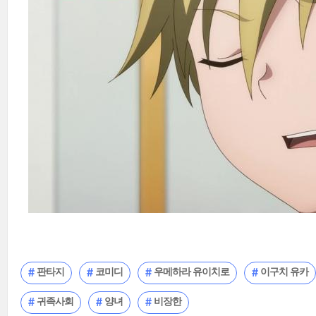
판타지
코미디
우메하라 유이치로
이구치 유카
귀족사회
양녀
비장한