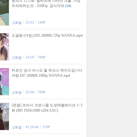
원피스 1172화. 엘바프에 나타난 괴물. 가장
두려워하는것 - 1O8Op. 공식자막
(10)
23:35
140P
고화질
도굴왕 (더빙).E05.260806.720p.WANNA.mp4
23:18
700P
고화질
히로인 성녀 아니요 올 워크스 메이드입니다
자랑.E07.260806.1080p.WANNA.mp4
23:36
700P
고화질
[완결] 츠바사 크로니클 도쿄레벨레이션 1~3
화 (BD 1920x1080 x264 AAC)
01:26:44
270P
고화질