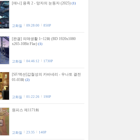
[애니] 용족 2 - 망자의 눈동자 (2025)
(1)
09:28:00
850P
고화질
[완결] 의매생활 1~12화 (BD 1920x1080
x265-10Bit Flac)
(1)
04:46:12
1730P
고화질
[SF/액션]갑철성의 카바네리 - 우나토 결전
01-03화
(2)
01:22:26
190P
고화질
원피스 제1171화
23:35
140P
고화질