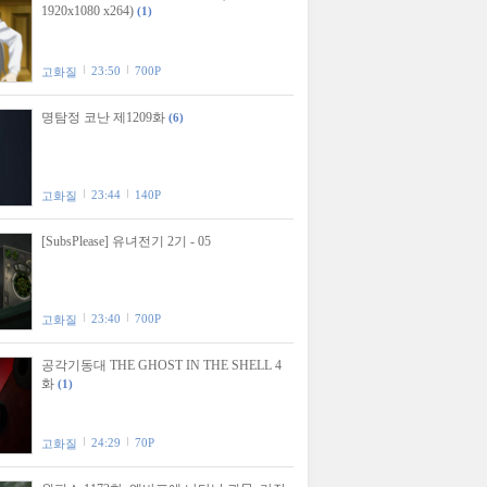
1920x1080 x264)
(1)
23:50
700P
고화질
명탐정 코난 제1209화
(6)
23:44
140P
고화질
[SubsPlease] 유녀전기 2기 - 05
23:40
700P
고화질
공각기동대 THE GHOST IN THE SHELL 4
화
(1)
24:29
70P
고화질