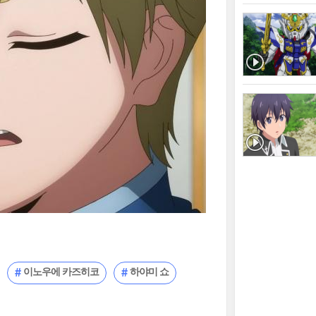
이노우에 카즈히코
하야미 쇼