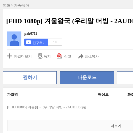
영화 > 가족/유아
[FHD 1080p] 겨울왕국 (우리말 더빙 - 2AUD
pak0711
19
친구추가
파일더보기
쪽지
신고
URL복사
찜하기
다운로드
파일명
해상도
화
[FHD 1080p] 겨울왕국 (우리말 더빙 - 2AUDIO).jpg
더보기