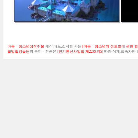
아동ㆍ청소년성착취물
제작,배포,소지한 자는
[아동ㆍ청소년의 성보호에 관한 법률
불법촬영물등
의 복제ㆍ전송은
[전기통신사업법 제22조의5]
따라 삭제.접속차단 및