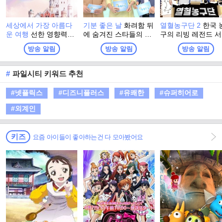
세상에서 가장 아름다
기분 좋은 날
화려함 뒤
열혈농구단 2
한국 
운 여행
선한 영향력을
에 숨겨진 스타들의 진
구의 리빙 레전드 
따라 기부의 기쁨과 즐
솔한 이야기와 이색 명
훈이 직접 선택한 
방송 알림
방송 알림
방송 알림
거움을 전하고, 기부 문
소에서 펼쳐지는 스타
계 최강 농구팀 ‘라
화 확산을 유도하는 사
들의 특별한 체험. 그리
이글스’! 아시아 제
회 공헌 프로그램
고 유쾌한 강의, 기분
이어 전국 아마추어
#
파일시티 키워드 추천
좋은 정보! 웃음과 눈물
강팀들과 자존심을 
이 함께하는 명강의와
‘전국 최강전’을 펼
#넷플릭스
#디즈니플러스
#유쾌한
#슈퍼히어로
생활에 유익한 다양한
국내 정상에 도전한
정보가 함께 하는 프로
국내 최강을 향한 <
#외계인
그램
이징이글스>의 두 
비상이 시작된다.
키즈
요즘 아이들이 좋아하는건 다 모아봤어요