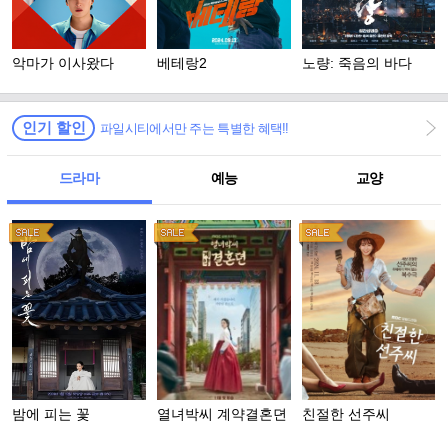
악마가 이사왔다
베테랑2
노량: 죽음의 바다
인기 할인
파일시티에서만 주는 특별한 혜택!!
드라마
예능
교양
밤에 피는 꽃
열녀박씨 계약결혼뎐
친절한 선주씨