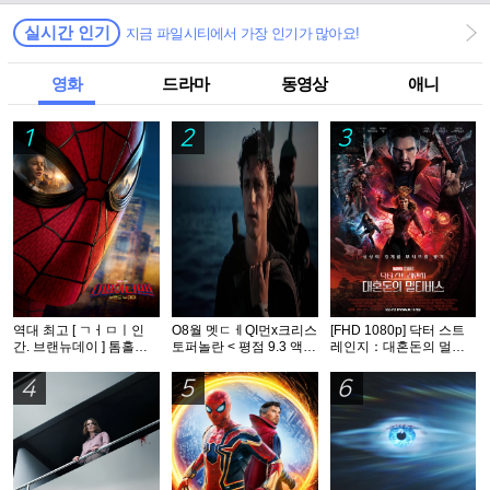
실시간 인기
지금 파일시티에서 가장 인기가 많아요!
영화
드라마
동영상
애니
1
2
3
역대 최고 [ ㄱㅓㅁㅣ인
O8월 멧ㄷㅔQI먼x크리스
[FHD 1080p] 닥터 스트
간. 브랜뉴데이 ] 톰홀랜
토퍼놀란 < 평점 9.3 액션
레인지：대혼돈의 멀티
드 - HDTS 1O8Op. 공식
대작 > - CAM. 공식자막
버스
자막
4
5
6