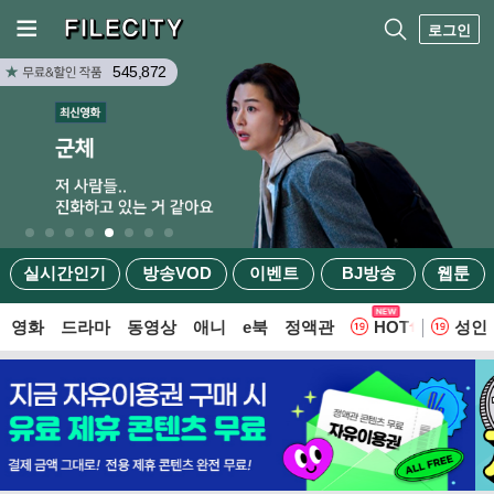
로그인
545,872
실시간인기
방송VOD
이벤트
BJ방송
웹툰
영화
드라마
동영상
애니
e북
정액관
HOT
성인
웹툰