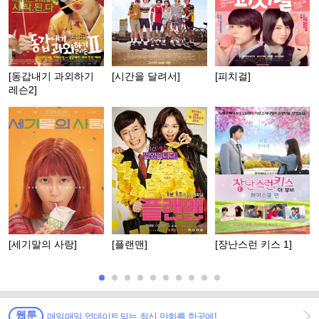
[동갑내기 과외하기
[시간을 달려서]
[피치걸]
레슨2]
[세기말의 사랑]
[플랜맨]
[장난스런 키스 1]
웹툰
매일매일 업데이트되는 최신 만화를 한곳에!