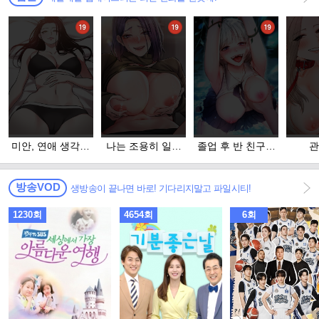
미안, 연애 생각은
나는 조용히 일하
졸업 후 반 친구들
관
없어
고 싶다
을 다 따먹음
방송VOD
생방송이 끝나면 바로! 기다리지말고 파일시티!
1230회
4654회
6회