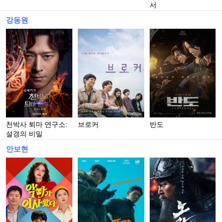
서
강동원
천박사 퇴마 연구소:
브로커
반도
설경의 비밀
안보현