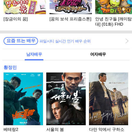
[장금이의 꿈]
[꿈의 보석 프리즘스톤]
안녕 친구들 [깨미
대] (01화) FHD
요즘 뜨는 배우
파일시티 실시간 인기 배우 순위
남자배우
여자배우
황정민
베테랑2
서울의 봄
다만 악에서 구하소