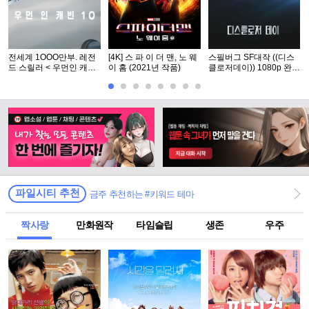
전세계 1OOO만부. 레전
[4K] 스 파 이 더 맨, 노 웨
스필버그 SF대작 ((디스
드 스릴러 < 우먼인 캐빈
이 홈 (2021년 작품)
클로저데이)) 1080p 완벽
10 >- 1O8Op. 공식자막
자막
파일시티 추천
금주 추천하는 #키워드 테마
짝사랑
만화원작
타임슬립
생존
우주