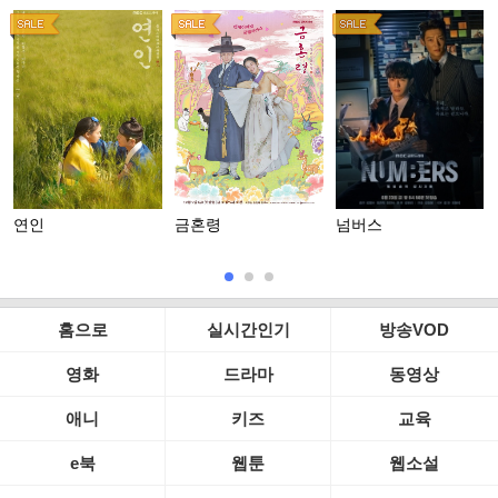
연인
금혼령
넘버스
홈으로
실시간인기
방송VOD
영화
드라마
동영상
애니
키즈
교육
e북
웹툰
웹소설