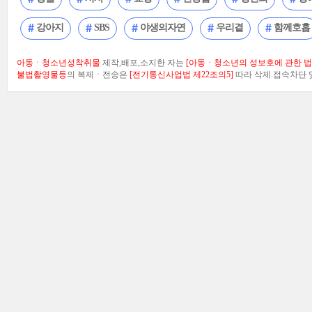
강아지
SBS
야생의자연
우리곁
함께호흡
아동ㆍ청소년성착취물
제작,배포,소지한 자는
[아동ㆍ청소년의 성보호에 관한 법률
불법촬영물등
의 복제ㆍ전송은
[전기통신사업법 제22조의5]
따라 삭제.접속차단 및