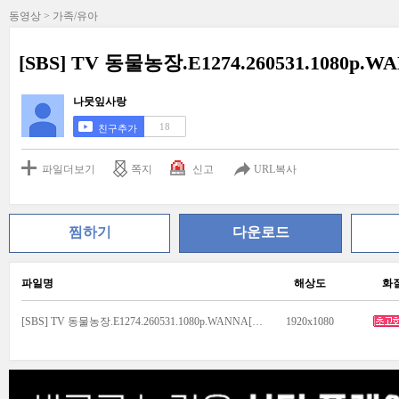
동영상 > 가족/유아
[SBS] TV 동물농장.E1274.260531.1080p
나뭇잎사랑
18
친구추가
파일더보기
쪽지
신고
URL복사
찜하기
다운로드
파일명
해상도
화
[SBS] TV 동물농장.E1274.260531.1080p.WANNA[신동엽, 정선희].mp4
1920x1080