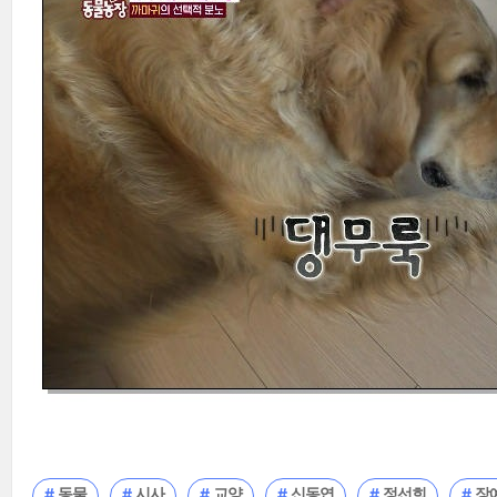
동물
시사
교양
신동엽
정선희
장