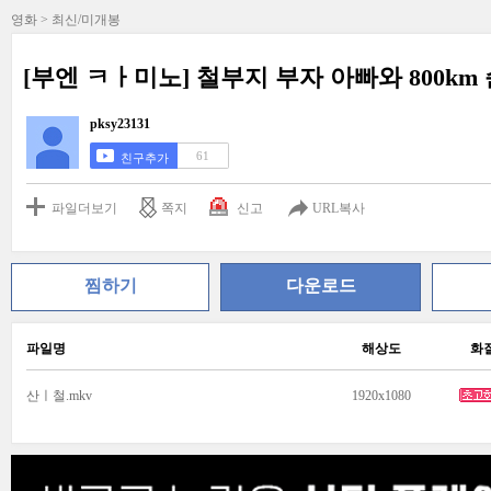
영화 > 최신/미개봉
[부엔 ㅋㅏ미노] 철부지 부자 아빠와 800k
pksy23131
61
친구추가
파일더보기
쪽지
신고
URL복사
찜하기
다운로드
파일명
해상도
화
산ㅣ철.mkv
1920x1080