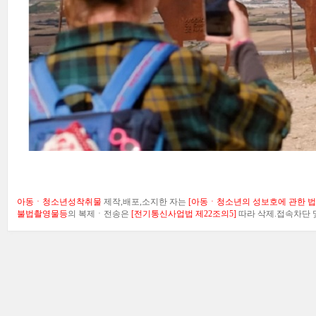
아동ㆍ청소년성착취물
제작,배포,소지한 자는
[아동ㆍ청소년의 성보호에 관한 법률
불법촬영물등
의 복제ㆍ전송은
[전기통신사업법 제22조의5]
따라 삭제.접속차단 및