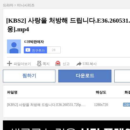
드라마 > 미니시리즈
[KBS2] 사랑을 처방해 드립니다.E36.260531
웅].mp4
ㄷH박판매자
28
친구추가
파일더보기
쪽지
신고
URL복사
찜하기
다운로드
파일명
해상도
화
[KBS2] 사랑을 처방해 드립니다.E36.260531.720p.WANNA[진세연, 박기웅].mp4
1280x720