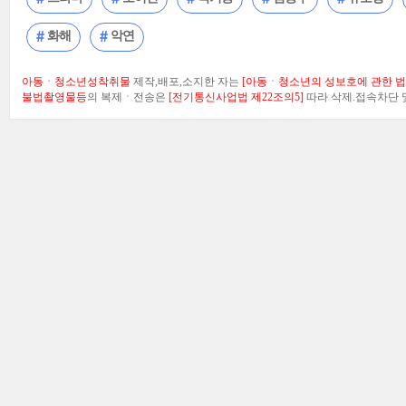
화해
악연
아동ㆍ청소년성착취물
제작,배포,소지한 자는
[아동ㆍ청소년의 성보호에 관한 법률
불법촬영물등
의 복제ㆍ전송은
[전기통신사업법 제22조의5]
따라 삭제.접속차단 및