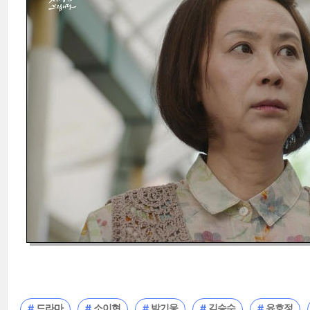
드라마
소이현
박기웅
김승수
유호정