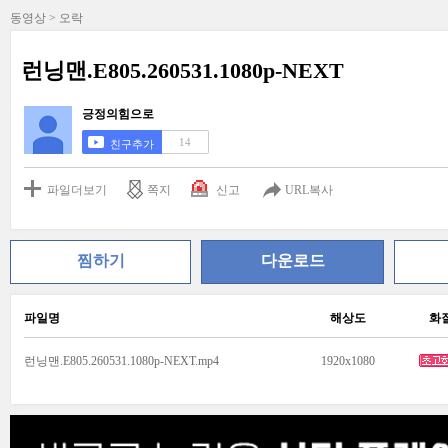
동영상 > 오락
런닝맨.E805.260531.1080p-NEXT
긍정의힘으로
14
친구추가
파일더보기
쪽지
신고
URL복사
찜하기
다운로드
파일명
해상도
화
런닝맨.E805.260531.1080p-NEXT.mp4
1920x1080