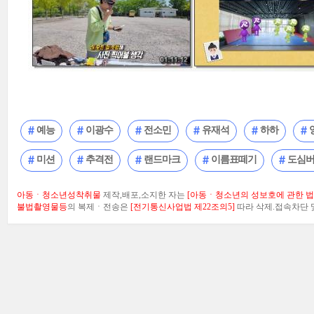
예능
이광수
전소민
유재석
하하
미션
추격전
랜드마크
이름표떼기
도심
아동ㆍ청소년성착취물
제작,배포,소지한 자는
[아동ㆍ청소년의 성보호에 관한 법률
불법촬영물등
의 복제ㆍ전송은
[전기통신사업법 제22조의5]
따라 삭제.접속차단 및