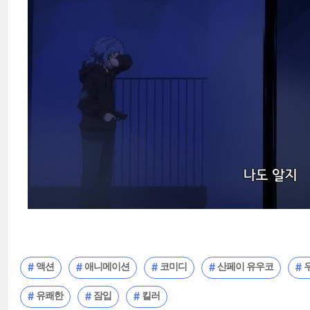
액션
애니메이션
코미디
산페이 유우코
유쾌한
잠입
킬러