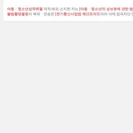
아동ㆍ청소년성착취물
제작,배포,소지한 자는
[아동ㆍ청소년의 성보호에 관한 법률
불법촬영물등
의 복제ㆍ전송은
[전기통신사업법 제22조의5]
따라 삭제.접속차단 및