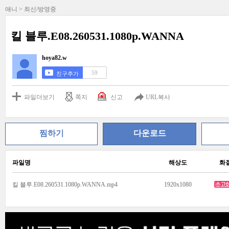
애니 > 최신/방영중
킬 블루.E08.260531.1080p.WANNA
hoya82.w
59
친구추가
파일더보기
쪽지
신고
URL복사
찜하기
다운로드
파일명
해상도
화
킬 블루.E08.260531.1080p.WANNA.mp4
1920x1080