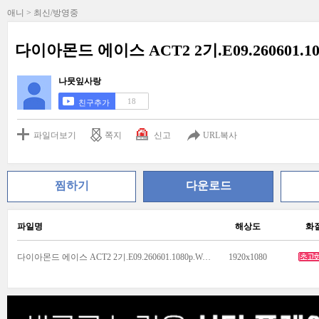
애니 > 최신/방영중
다이아몬드 에이스 ACT2 2기.E09.260601.10
나뭇잎사랑
18
친구추가
파일더보기
쪽지
신고
URL복사
찜하기
다운로드
파일명
해상도
화
다이아몬드 에이스 ACT2 2기.E09.260601.1080p.WANNA.mp4
1920x1080