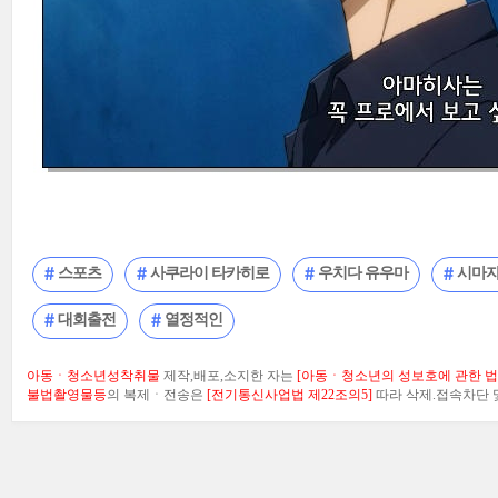
스포츠
사쿠라이 타카히로
우치다 유우마
시마자
대회출전
열정적인
아동ㆍ청소년성착취물
제작,배포,소지한 자는
[아동ㆍ청소년의 성보호에 관한 법률
불법촬영물등
의 복제ㆍ전송은
[전기통신사업법 제22조의5]
따라 삭제.접속차단 및