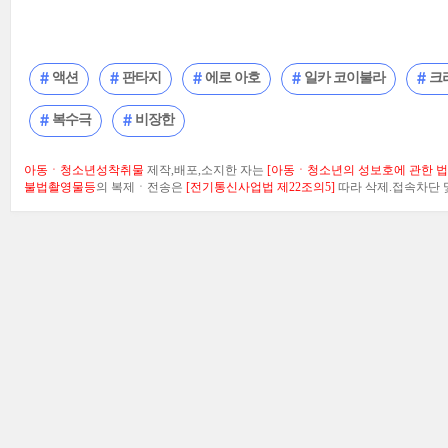
액션
판타지
에로 아호
일카 코이불라
크
복수극
비장한
아동ㆍ청소년성착취물
제작,배포,소지한 자는
[아동ㆍ청소년의 성보호에 관한 법률
불법촬영물등
의 복제ㆍ전송은
[전기통신사업법 제22조의5]
따라 삭제.접속차단 및