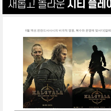
6월.액션.핀란드서사시의 비극적 영웅, 복수와 운명에 맞서다[칼레발라]The St