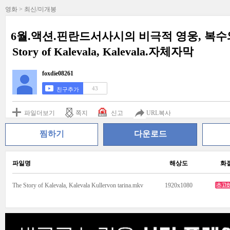
영화 > 최신/미개봉
6월.액션.핀란드서사시의 비극적 영웅, 복수
Story of Kalevala, Kalevala.자체자막
foxdie08261
43
친구추가
파일더보기
쪽지
신고
URL복사
찜하기
다운로드
파일명
해상도
화
The Story of Kalevala, Kalevala Kullervon tarina.mkv
1920x1080