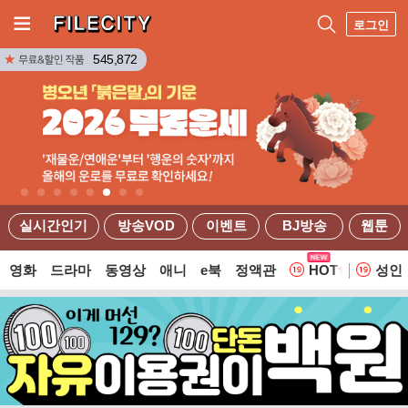
로그인
545,872
실시간인기
방송VOD
이벤트
BJ방송
웹툰
영화
드라마
동영상
애니
e북
정액관
HOT
성인
웹툰