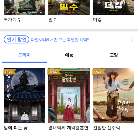
모가디슈
밀수
더킹
인기 할인
파일시티에서만 주는 특별한 혜택!!
드라마
예능
교양
밤에 피는 꽃
열녀박씨 계약결혼뎐
친절한 선주씨