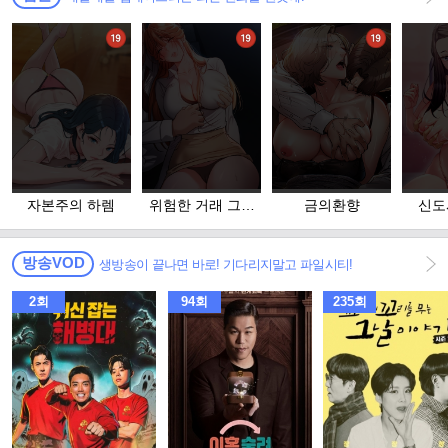
자본주의 하렘
위험한 거래 그리
금의환향
신도
고 옆집 여자
방송VOD
생방송이 끝나면 바로! 기다리지말고 파일시티!
2회
94회
235회