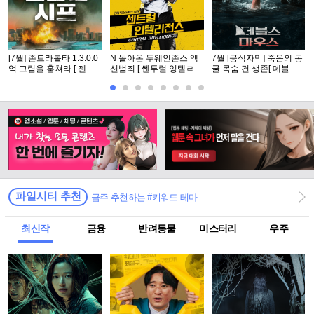
[7월] 존트라볼타 1.3.0.0
N 돌아온 두웨인존스 액
7월 [공식자막] 죽음의 동
억 그림을 훔쳐라 [ 젠틀
션범죄 [ 쎈투럴 잉텔ㄹ1
굴 목숨 건 생존[ 데블스
맨 시프 ]완벽자막
전쑤 ] 공식자막 초고화질
마우스 ]
FHD5.1
파일시티 추천
금주 추천하는 #키워드 테마
최신작
금융
반려동물
미스터리
우주