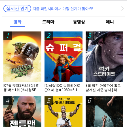
실시간 인기
지금 파일시티에서 가장 인기가 많아요!
영화
드라마
동영상
애니
1
2
3
[07월 떳따SF초대형] 흥
[정식릴] DC 슈퍼히어로
8월 적진 한복판에 홀로
행 박스1위 [초대형SF대
((슈.퍼.걸)) 1080p 5.1 공
남겨진 미군 병사 [ 럭키
작영화] [스워즈] 1080공
식자막
스트라Ol크 ] 1080p 5.1
식자막
완벽자막
4
5
6