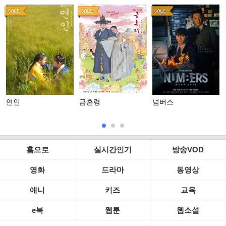
연인
금혼령
넘버스
홈으로
실시간인기
방송VOD
영화
드라마
동영상
애니
키즈
교육
e북
웹툰
웹소설