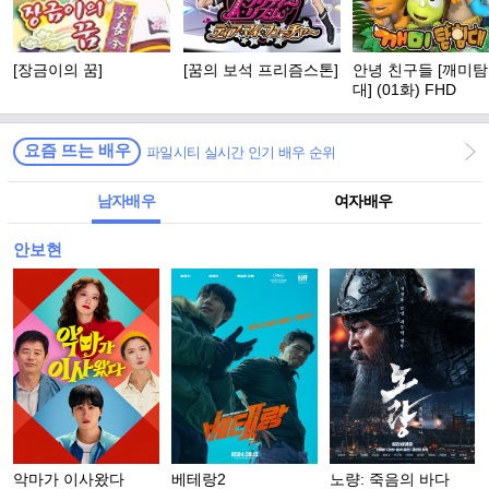
[장금이의 꿈]
[꿈의 보석 프리즘스톤]
안녕 친구들 [깨미
대] (01화) FHD
요즘 뜨는 배우
파일시티 실시간 인기 배우 순위
남자배우
여자배우
안보현
악마가 이사왔다
베테랑2
노량: 죽음의 바다