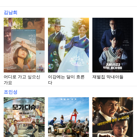
김남희
어디로 가고 싶으신
이강에는 달이 흐른
재벌집 막내아들
가요
다
조인성