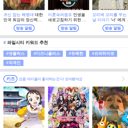
귀신 잡는 해병대
대한
이혼숙려캠프
인생을
꼬리에 꼬리를 무는
민국 최강의 정신력을
새로고침하기 위한 부
날 이야기
‘너’ 에게
자부하는 해병대 출신
부들의 이야기 <이혼숙
들려주고 싶어! 친구
방송 알림
방송 알림
방송 알림
들이 모여, 이번엔 진짜
려캠프>
배우자, 동료... 세 
귀신을 잡으러 심령 스
'이야기꾼'이 스스로
폿으로 떠난다! 실제 무
부하며 느낀 바를 
#
파일시티 키워드 추천
속인들이 경험한 기이
의 '이야기 친구'(가
한 사건과 금기, 그리고
가까운 지인)에게, 
#넷플릭스
#디즈니플러스
#유쾌한
#슈퍼히어로
사람들 사이에 떠도는
일상적인 공간에서 1
괴담을 눈앞에서 확인
로 전달하는 방식의
#외계인
하는 한여름 납량 오컬
로그램
트 수색 버라이어티!
키즈
요즘 아이들이 좋아하는건 다 모아봤어요