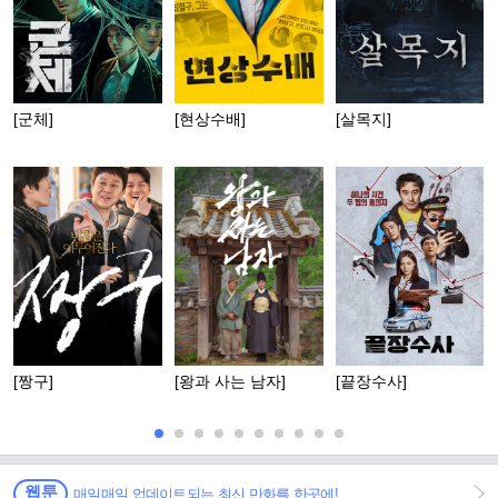
[군체]
[현상수배]
[살목지]
[짱구]
[왕과 사는 남자]
[끝장수사]
웹툰
매일매일 업데이트되는 최신 만화를 한곳에!